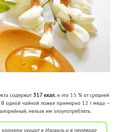
укта содержат
317 ккал
, и это 15 % от средней
. В одной чайной ложке примерно 12 г меда —
калорийный, нельзя им злоупотреблять.
 корнями уходит в Израиль и в переводе