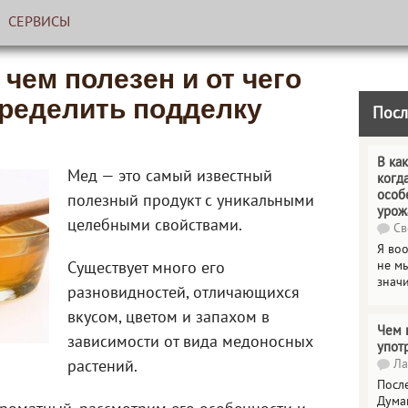
СЕРВИСЫ
чем полезен и от чего
пределить подделку
Посл
В как
Мед — это самый известный
когд
особ
полезный продукт с уникальными
урож
целебными свойствами.
Св
Я во
не мы
Существует много его
знач
разновидностей, отличающихся
вкусом, цветом и запахом в
Чем 
зависимости от вида медоносных
упот
Ла
растений.
Посл
Дума