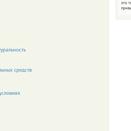
это т
прив
туральность
ьных средств
условиях