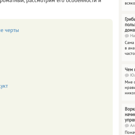
ароматный, рассмотрим его особенности и
всяк
Гриб
поль
ые черты
дома
На
Сама
в ана
часто
Чем 
Юл
Мне о
укт
нрави
нико
Ворк
начи
упра
Ал
Пона