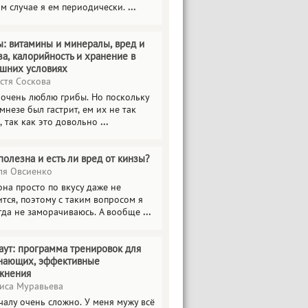
ом случае я ем периодически.
...
ы: витамины и минералы, вред и
за, калорийность и хранение в
шних условиях
стя Соскова
 очень люблю грибы. Но поскольку
мнезе был гастрит, ем их не так
, так как это довольно
...
полезна и есть ли вред от кинзы?
я Овсиенко
на просто по вкусу даже не
тся, поэтому с таким вопросом я
гда не заморачиваюсь. А вообще
...
аут: программа тренировок для
нающих, эффективные
жнения
иса Муравьева
чалу очень сложно. У меня мужу всё