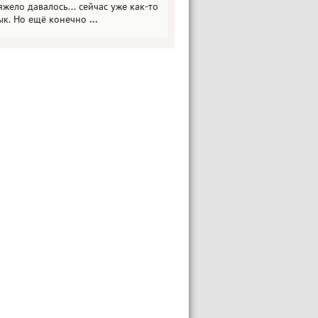
яжело давалось... сейчас уже как-то
ык. Но ещё конечно
...