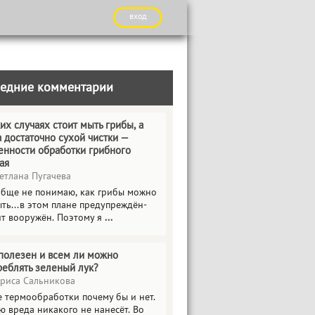
вход
едние комментарии
их случаях стоит мыть грибы, а
а достаточно сухой чистки —
енности обработки грибного
ая
етлана Пугачева
обще не понимаю, как грибы можно
ть...в этом плане предупреждён-
ит вооружён. Поэтому я
...
полезен и всем ли можно
реблять зеленый лук?
риса Сальникова
е термообработки почему бы и нет.
ю вреда никакого не нанесёт. Во