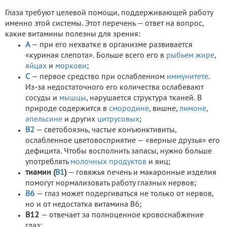
Глаза требуют целевой помощи, поддерживающей работу
именно этой системы. Этот перечень — ответ на вопрос,
какие витамины полезны для зрения:
А
— при его нехватке в организме развивается
«куриная слепота». Больше всего его в
рыбьем жире
,
яйцах
и
моркови
;
С
— первое средство при ослабленном
иммунитете
.
Из-за недостаточного его количества ослабевают
сосуды и
мышцы
, нарушается структура тканей. В
природе содержится в
смородине
, вишне,
лимоне
,
апельсине
и других
цитрусовых
;
В2
— светобоязнь, частые конъюнктивиты,
ослабленное цветовосприятие — «верные друзья» его
дефицита. Чтобы восполнить запасы, нужно больше
употреблять
молочных продуктов
и яиц;
тиамин (
В1
)
— говяжья печень и макаронные изделия
помогут нормализовать работу глазных нервов;
В6
— глаз может подергиваться не только от нервов,
но и от недостатка витамина В6;
В12
— отвечает за полноценное кровоснабжение
глаз;