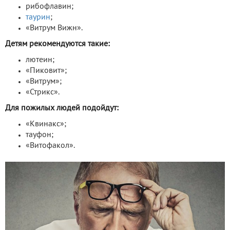
рибофлавин;
таурин
;
«Витрум Вижн».
Детям рекомендуются такие:
лютеин;
«Пиковит»;
«Витрум»;
«Стрикс».
Для пожилых людей подойдут:
«Квинакс»;
тауфон;
«Витофакол».