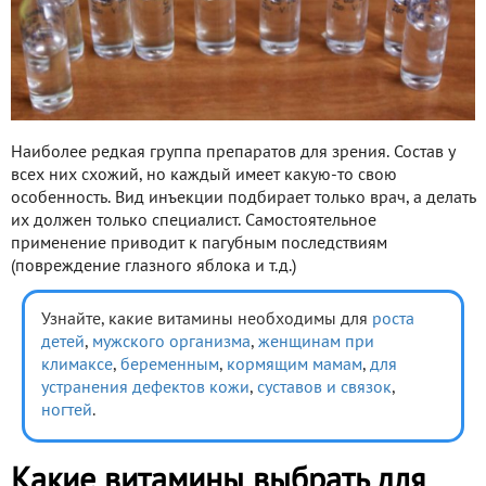
Наиболее редкая группа препаратов для зрения. Состав у
всех них схожий, но каждый имеет какую-то свою
особенность. Вид инъекции подбирает только врач, а делать
их должен только специалист. Самостоятельное
применение приводит к пагубным последствиям
(повреждение глазного яблока и т.д.)
Узнайте, какие витамины необходимы для
роста
детей
,
мужского организма
,
женщинам при
климаксе
,
беременным
,
кормящим мамам
,
для
устранения дефектов кожи
,
суставов и связок
,
ногтей
.
Какие витамины выбрать для