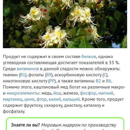
Продукт не содержит в своем составе
белков
, однако
углеводная составляющая достигает показателей в 33 %.
Среди
витаминов
в данной сладости можно обнаружить:
тиамин (
В1
), фолаты (
В9
), аскорбиновую кислоту (
С
),
никотиновую кислоту (
РР
), а также витамины
В2
и
В6
.
Помимо этого, каштановый мед богат на различные макро-
и
микроэлементы
: медь,
йод
, железо,
фосфор
,
магний
,
марганец
,
цинк
,
фтор
,
калий
,
кальций
. Кроме того, продукт
содержит фруктозу, сахарозу, диастазу, каталазу и
фосфатазу.
Знаете ли вы?
Мировым лидером по производству