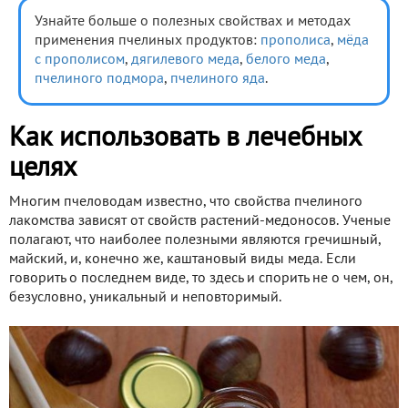
Узнайте больше о полезных свойствах и методах
применения пчелиных продуктов:
прополиса
,
мёда
с прополисом
,
дягилевого меда
,
белого меда
,
пчелиного подмора
,
пчелиного яда
.
Как использовать в лечебных
целях
Многим пчеловодам известно, что свойства пчелиного
лакомства зависят от свойств растений-медоносов. Ученые
полагают, что наиболее полезными являются гречишный,
майский, и, конечно же, каштановый виды меда. Если
говорить о последнем виде, то здесь и спорить не о чем, он,
безусловно, уникальный и неповторимый.