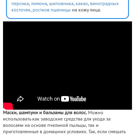
персика
,
лимона
,
шиповника
,
какао
,
виноградных
косточек
,
ростков пшеницы
на кожу лица.
Маски, шампуни и бальзамы для волос.
Можно
использовать как заводские средства для ухода за
волосами на основе пчелиной пыльцы, так и
приготовленные в домашних условиях. Так, если смешать