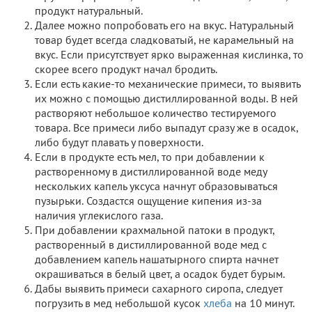
продукт натуральный.
Далее можно попробовать его на вкус. Натуральный
товар будет всегда сладковатый, не карамельный на
вкус. Если присутствует ярко выраженная кислинка, то
скорее всего продукт начал бродить.
Если есть какие-то механические примеси, то выявить
их можно с помощью дистиллированной воды. В ней
растворяют небольшое количество тестируемого
товара. Все примеси либо выпадут сразу же в осадок,
либо будут плавать у поверхности.
Если в продукте есть мел, то при добавлении к
растворенному в дистиллированной воде меду
нескольких капель уксуса начнут образовываться
пузырьки. Создастся ощущение кипения из-за
наличия углекислого газа.
При добавлении крахмальной патоки в продукт,
растворенный в дистиллированной воде мед с
добавлением капель нашатырного спирта начнет
окрашиваться в белый цвет, а осадок будет бурым.
Дабы выявить примеси сахарного сиропа, следует
погрузить в мед небольшой кусок
хлеба
на 10 минут.