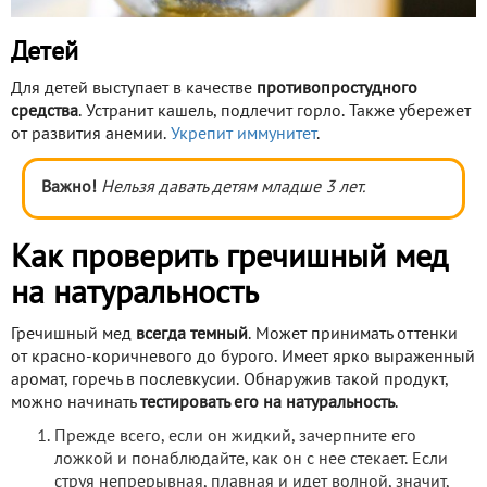
Детей
Для детей выступает в качестве
противопростудного
средства
. Устранит кашель, подлечит горло. Также убережет
от развития анемии.
Укрепит иммунитет
.
Важно!
Нельзя давать детям младше 3 лет.
Как проверить гречишный мед
на натуральность
Гречишный мед
всегда темный
. Может принимать оттенки
от красно-коричневого до бурого. Имеет ярко выраженный
аромат, горечь в послевкусии. Обнаружив такой продукт,
можно начинать
тестировать его на натуральность
.
Прежде всего, если он жидкий, зачерпните его
ложкой и понаблюдайте, как он с нее стекает. Если
струя непрерывная, плавная и идет волной, значит,