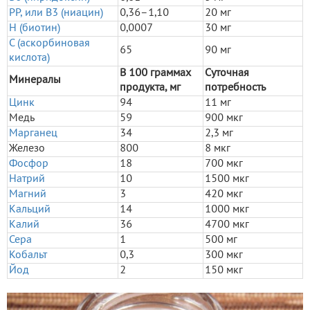
РР, или В3 (ниацин)
0,36–1,10
20 мг
Н (биотин)
0,0007
30 мг
С (аскорбиновая
65
90 мг
кислота)
В 100 граммах
Суточная
Минералы
продукта, мг
потребность
Цинк
94
11 мг
Медь
59
900 мкг
Марганец
34
2,3 мг
Железо
800
8 мкг
Фосфор
18
700 мкг
Натрий
10
1500 мкг
Магний
3
420 мкг
Кальций
14
1000 мкг
Калий
36
4700 мкг
Сера
1
500 мг
Кобальт
0,3
300 мкг
Йод
2
150 мкг