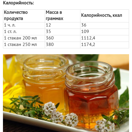
Калорийность:
Количество
Масса в
Калорийность, ккал
продукта
граммах
1 ч. л.
12
36
1 ст. л.
35
109
1 стакан 200 мл
360
1112,4
1 стакан 250 мл
380
1174,2