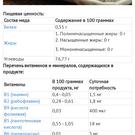
Пищевая ценность:
Состав меда
Содержание в 100 граммах
Белки
0,51 г
1. Полиненасыщенные жиры: 0 г
2. Насыщенные жиры: 0 г
Жиры
3. Мононенасыщенные: 0 г
Углеводы
76,77 г
Перечень витаминов и минералов, содержащихся в
продукте:
В 100 граммах
Суточная
Витамины
продукта, мг
потребность
В1 (тиамин)
0,4–0,05
1,5 мг
В2 (рибофлавин)
0,28–0,61
1,8 мг
В9 (кислота
0,03
400 мкг
фолиевая)
В5 (пантотеновая
0,55–1,05
18 мг
кислота)
В6 (пиридоксин)
0,01
5 мг