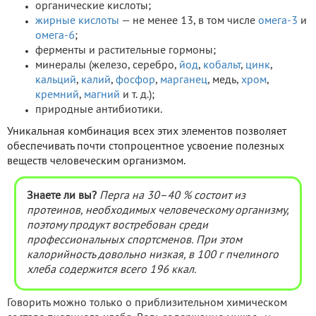
органические кислоты;
жирные кислоты
— не менее 13, в том числе
омега-3
и
омега-6
;
ферменты и растительные гормоны;
минералы (железо, серебро,
йод
,
кобальт
,
цинк
,
кальций
,
калий
,
фосфор
,
марганец
, медь,
хром
,
кремний
,
магний
и т. д.);
природные антибиотики.
Уникальная комбинация всех этих элементов позволяет
обеспечивать почти стопроцентное усвоение полезных
веществ человеческим организмом.
Знаете ли вы?
Перга на 30–40 % состоит из
протеинов, необходимых человеческому организму,
поэтому продукт востребован среди
профессиональных спортсменов. При этом
калорийность довольно низкая, в 100 г пчелиного
хлеба содержится всего 196 ккал.
Говорить можно только о приблизительном химическом