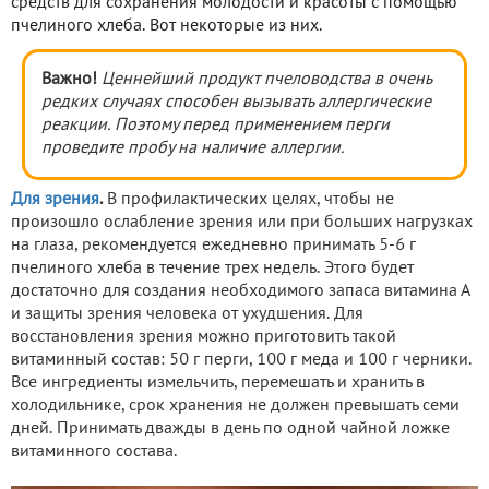
средств для сохранения молодости и красоты с помощью
пчелиного хлеба. Вот некоторые из них.
Важно!
Ценнейший продукт пчеловодства в очень
редких случаях способен вызывать аллергические
реакции. Поэтому перед применением перги
проведите пробу на наличие аллергии.
Для зрения
.
В профилактических целях, чтобы не
произошло ослабление зрения или при больших нагрузках
на глаза, рекомендуется ежедневно принимать 5-6 г
пчелиного хлеба в течение трех недель. Этого будет
достаточно для создания необходимого запаса витамина А
и защиты зрения человека от ухудшения. Для
восстановления зрения можно приготовить такой
витаминный состав: 50 г перги, 100 г меда и 100 г черники.
Все ингредиенты измельчить, перемешать и хранить в
холодильнике, срок хранения не должен превышать семи
дней. Принимать дважды в день по одной чайной ложке
витаминного состава.