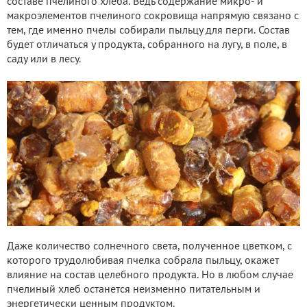
составе пчелиного хлеба. Ведь содержание микро- и
макроэлементов пчелиного сокровища напрямую связано с
тем, где именно пчелы собирали пыльцу для перги. Состав
будет отличаться у продукта, собранного на лугу, в поле, в
саду или в лесу.
Даже количество солнечного света, полученное цветком, с
которого трудолюбивая пчелка собрала пыльцу, окажет
влияние на состав целебного продукта. Но в любом случае
пчелиный хлеб останется неизменно питательным и
энергетически ценным продуктом.