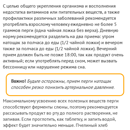
С целью общего укрепления организма и восполнения
недостатка витаминов или питательных веществ, а также
профилактики различных заболеваний рекомендуется
употреблять взрослому человеку ежедневно не более 5
граммов перги (одна чайная ложка без верха). Дневную
норму рекомендуется разделить на два приема: утром
натощак за полчаса до еды (1/2 чайной ложки) и вечером
также за полчаса до еды (1/2 чайной ложки). Вечерний
прием должен быть не позже 18:00, так как продукт очень
активный; если употреблять перед сном, может вызвать
бессонницу или нарушение режима сна.
Важно!
Будьте осторожны, прием перги натощак
способен резко понизить артериальное давление.
Максимальному усвоению всех полезных веществ перги
способствуют ферменты слюны, поэтому рекомендуется
рассасывать продукт во рту до полного растворения, не
запивая. Если проглотить, как таблетку, и запить водой,
эффект будет значительно меньше. Пчелиный хлеб