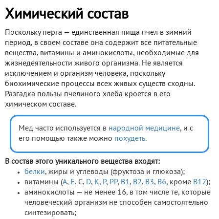
Химический состав
Поскольку перга — единственная пища пчел в зимний
период, в своем составе она содержит все питательные
вещества, витамины и аминокислоты, необходимые для
жизнедеятельности живого организма. Не является
исключением и организм человека, поскольку
биохимические процессы всех живых существ сходны.
Разгадка пользы пчелиного хлеба кроется в его
химическом составе.
Мед часто используется в
народной медицине
, и с
его помощью также можно
похудеть
.
В состав этого уникального вещества входят:
белки
, жиры и углеводы (фруктоза и глюкоза);
витамины (
А
,
Е
, С,
D
,
К
,
Р
,
РР
,
B1
,
B2
,
B3
,
B6
, кроме
В12
);
аминокислоты — не менее 16, в том числе те, которые
человеческий организм не способен самостоятельно
синтезировать;