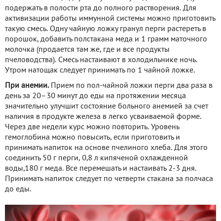
подержать в полости рта до полного растворения. Для
активизации работы иммунной системы можно приготовить
такую смесь. Одну чайную ложку гранул перги растереть в
порошок, добавить полстакана меда и 1 грамм маточного
молочка (продается там же, где и все продукты
пчеловодства). Смесь настаивают в холодильнике ночь.
Утром натощак следует принимать по 1 чайной ложке.
При анемии.
Прием по пол-чайной ложки перги два раза в
день за 20–30 минут до еды на протяжении месяца
значительно улучшит состояние больного анемией за счет
наличия в продукте железа в легко усваиваемой форме.
Через две недели курс можно повторить. Уровень
гемоглобина можно повысить, если приготовить и
принимать напиток на основе пчелиного хлеба. Для этого
соединить 50 г перги, 0,8 л кипяченой охлажденной
воды,180 г меда. Все перемешать и настаивать 2-3 дня.
Принимать напиток следует по четверти стакана за полчаса
до еды.