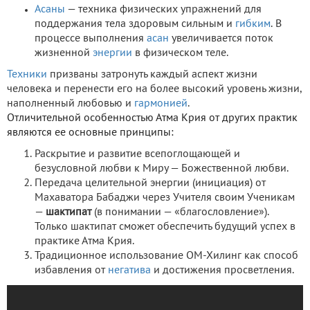
Асаны
— техника физических упражнений для
поддержания тела здоровым сильным и
гибким
. В
процессе выполнения
асан
увеличивается поток
жизненной
энергии
в физическом теле.
Техники
призваны затронуть каждый аспект жизни
человека и перенести его на более высокий уровень жизни,
наполненный любовью и
гармонией
.
Отличительной особенностью Атма Крия от других практик
являются ее основные принципы:
Раскрытие и развитие всепоглощающей и
безусловной любви к Миру — Божественной любви.
Передача целительной энергии (инициация) от
Махаватора Бабаджи через Учителя своим Ученикам
—
шактипат
(в понимании — «благословление»).
Только шактипат сможет обеспечить будущий успех в
практике Атма Крия.
Традиционное использование ОМ-Хилинг как способ
избавления от
негатива
и достижения просветления.