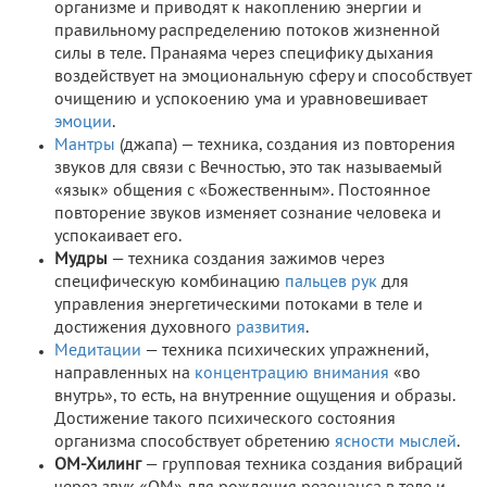
организме и приводят к накоплению энергии и
правильному распределению потоков жизненной
силы в теле. Пранаяма через специфику дыхания
воздействует на эмоциональную сферу и способствует
очищению и успокоению ума и уравновешивает
эмоции
.
Мантры
(джапа) — техника, создания из повторения
звуков для связи с Вечностью, это так называемый
«язык» общения с «Божественным». Постоянное
повторение звуков изменяет сознание человека и
успокаивает его.
Мудры
— техника создания зажимов через
специфическую комбинацию
пальцев рук
для
управления энергетическими потоками в теле и
достижения духовного
развития
.
Медитации
— техника психических упражнений,
направленных на
концентрацию внимания
«во
внутрь», то есть, на внутренние ощущения и образы.
Достижение такого психического состояния
организма способствует обретению
ясности мыслей
.
ОМ-Хилинг
— групповая техника создания вибраций