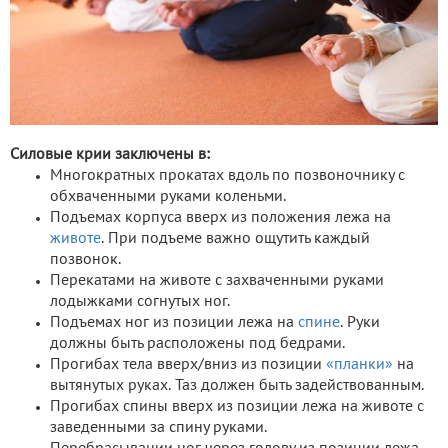
Силовые крии заключены в:
Многократных прокатах вдоль по позвоночнику с
обхваченными руками коленьми.
Подъемах корпуса вверх из положения лежа на
животе
. При подъеме важно ощутить каждый
позвонок.
Перекатами на животе с захваченными руками
лодыжками согнутых ног.
Подъемах ног из позиции лежа на
спине
. Руки
должны быть расположены под бедрами.
Прогибах тела вверх/вниз из позиции
«планки»
на
вытянутых руках. Таз должен быть задействованным.
Прогибах спины вверх из позиции лежа на животе с
заведенными за спину руками.