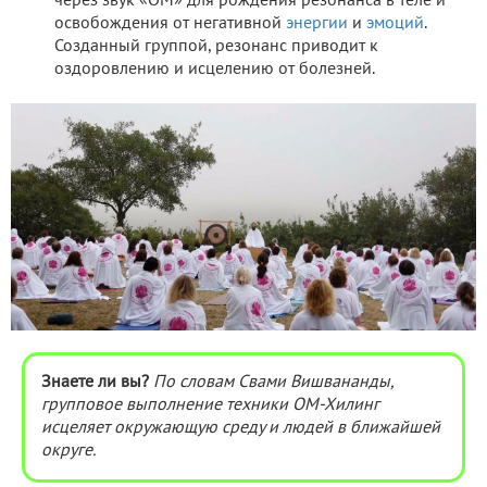
через звук «ОМ» для рождения резонанса в теле и
освобождения от негативной
энергии
и
эмоций
.
Созданный группой, резонанс приводит к
оздоровлению и исцелению от болезней.
Знаете ли вы?
По словам Свами Вишвананды,
групповое выполнение техники ОМ-Хилинг
исцеляет окружающую среду и людей в ближайшей
округе.