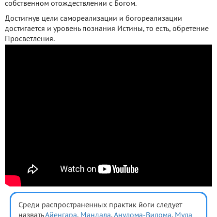
собственном отождествлении с Богом.
Достигнув цели самореализации и богореализации
достигается и уровень познания Истины, то есть, обретение
Просветления.
Среди распространенных практик йоги следует
назвать
Айенгара
,
Мандала
,
Анулома-Вилома
,
Мула