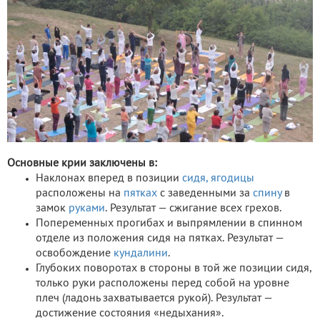
Основные крии заключены в:
Наклонах вперед в позиции
сидя,
ягодицы
расположены на
пятках
с заведенными за
спину
в
замок
руками
. Результат — сжигание всех грехов.
Попеременных прогибах и выпрямлении в спинном
отделе из положения сидя на пятках. Результат —
освобождение
кундалини
.
Глубоких поворотах в стороны в той же позиции сидя,
только руки расположены перед собой на уровне
плеч (ладонь захватывается рукой). Результат —
достижение состояния «недыхания».