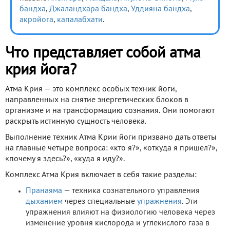
бандха
,
Джаландхара бандха
,
Уддияна бандха
,
акройога
,
капалабхати
.
Что представляет собой атма
крия йога?
Атма Крия — это комплекс особых техник йоги,
направленных на снятие энергетических блоков в
организме и на трансформацию сознания. Они помогают
раскрыть истинную сущность человека.
Выполнение техник Атма Крии йоги призвано дать ответы
на главные четыре вопроса: «кто я?», «откуда я пришел?»,
«почему я здесь?», «куда я иду?».
Комплекс Атма Крия включает в себя такие разделы:
Пранаяма
— техника сознательного управления
дыханием
через специальные
упражнения
. Эти
упражнения влияют на физиологию человека через
изменение уровня кислорода и углекислого газа в