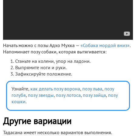
Начать можно с позы Адхо Мухка —
«Собака мордой вниз»
.
Напоминает позу собаки, которая вытягивается:
Станьте на колени, упор на ладони.
Выпрямите ноги и руки.
Зафиксируйте положение.
Узнайте,
как делать позу ворона
,
позу льва
,
позу
голубя
,
позу звезды
,
позу лотоса
,
позу зайца
,
позу
кошки
.
Другие вариации
Тадасана имеет несколько вариантов выполнения.