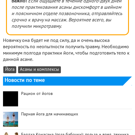
Важно!
Если ощущаете в течение одного-двух дней
после практикования асаны дискомфорт в шейном
и поясничном отделе позвоночника, отправляйтесь
срочно к врачу на массаж. Вероятнее всего, вы
получили микротравму.
Новичку она будет не под силу, да и очень высока
вероятность по неопытности получить травму. Необходимо
минимум полгода практики йоги, чтобы подготовить тело к
данной асане.
Йога
Асаны и комплексы
Новости по теме
Рацион от йогов
Парная йога для начинающих
Баддха Конасана (поза бабочки): польза и вред, техника