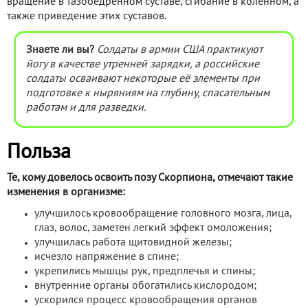
вращение в тазобедренном суставе, сгибание в коленном, а
также приведение этих суставов.
Знаете ли вы?
Солдаты в армии США практикуют
йогу в качестве утренней зарядки, а российские
солдаты осваивают некоторые её элементы при
подготовке к ныряниям на глубину, спасательным
работам и для разведки.
Польза
Те, кому довелось освоить позу Скорпиона, отмечают такие
изменения в организме:
улучшилось кровообращение головного мозга, лица,
глаз, волос, заметен легкий эффект омоложения;
улучшилась работа щитовидной железы;
исчезло напряжение в спине;
укрепились мышцы рук, предплечья и спины;
внутренние органы обогатились кислородом;
ускорился процесс кровообращения органов