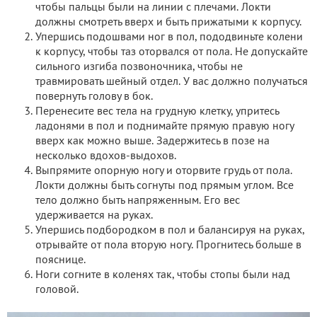
чтобы пальцы были на линии с плечами. Локти
должны смотреть вверх и быть прижатыми к корпусу.
Упершись подошвами ног в пол, пододвиньте колени
к корпусу, чтобы таз оторвался от пола. Не допускайте
сильного изгиба позвоночника, чтобы не
травмировать шейный отдел. У вас должно получаться
повернуть голову в бок.
Перенесите вес тела на грудную клетку, упритесь
ладонями в пол и поднимайте прямую правую ногу
вверх как можно выше. Задержитесь в позе на
несколько вдохов-выдохов.
Выпрямите опорную ногу и оторвите грудь от пола.
Локти должны быть согнуты под прямым углом. Все
тело должно быть напряженным. Его вес
удерживается на руках.
Упершись подбородком в пол и балансируя на руках,
отрывайте от пола вторую ногу. Прогнитесь больше в
пояснице.
Ноги согните в коленях так, чтобы стопы были над
головой.