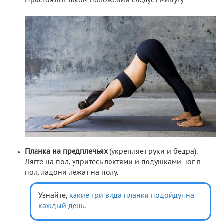
Простоять в таком положении следует минуту.
Планка на предплечьях
(укрепляет руки и бедра).
Лягте на пол, упритесь локтями и подушками ног в
пол, ладони лежат на полу.
Узнайте,
какие три вида планки подойдут на
каждый день
.