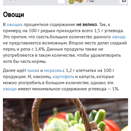
Овощи
В
овощах
процентное содержание
не велико
. Так, к
примеру, на 100 г редьки приходится всего 1,5 г углевода.
Это притом, что съесть большое количество данного
овоща
не представляется возможным. Второе место делят сладкий
перец и репа с 1,4%. Данные продукты также не
употребляются в таком количестве, чтобы удовлетворить
хотя бы часть нормы.
Далее идёт
тыква
и
морковь
с 1,2 г клетчатки на 100 г
продукции. И, наконец,
картофель
и капуста, которые
можно употребить в большом количестве, однако эти
овощи
имеют минимальное содержание углевода — 1%.