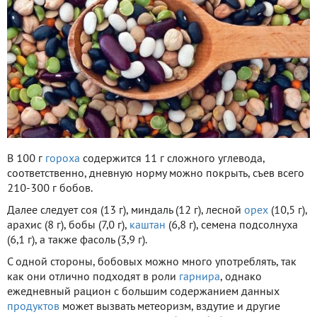
В 100 г
гороха
содержится 11 г сложного углевода,
соответственно, дневную норму можно покрыть, съев всего
210-300 г бобов.
Далее следует соя (13 г), миндаль (12 г), лесной
орех
(10,5 г),
арахис (8 г), бобы (7,0 г),
каштан
(6,8 г), семена подсолнуха
(6,1 г), а также фасоль (3,9 г).
С одной стороны, бобовых можно много употреблять, так
как они отлично подходят в роли
гарнира
, однако
ежедневный рацион с большим содержанием данных
продуктов
может вызвать метеоризм, вздутие и другие