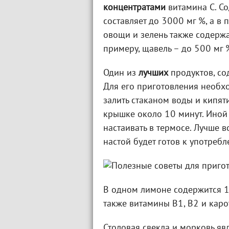
концентратами
витамина С. Со
составляет до 3000 мг %, а в 
овощи и зелень также содержа
примеру, щавель – до 500 мг 
Один из
лучших
продуктов, со
Для его приготовления необх
залить стаканом воды и кипят
крышке около 10 минут. Иной
настаивать в термосе. Лучше вс
настой будет готов к употребл
В одном лимоне содержится 16
также витамины В1, В2 и каро
Столовая свекла и морковь яв