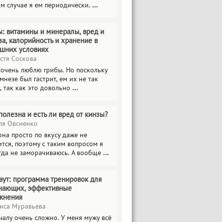
ом случае я ем периодически.
...
ы: витамины и минералы, вред и
за, калорийность и хранение в
шних условиях
стя Соскова
 очень люблю грибы. Но поскольку
мнезе был гастрит, ем их не так
, так как это довольно
...
полезна и есть ли вред от кинзы?
я Овсиенко
на просто по вкусу даже не
тся, поэтому с таким вопросом я
гда не заморачиваюсь. А вообще
...
аут: программа тренировок для
нающих, эффективные
жнения
иса Муравьева
чалу очень сложно. У меня мужу всё