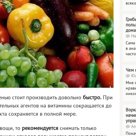
всяк
Гриб
поль
дома
На
Сама
в ана
часто
Чем 
Юл
Мне о
нрави
нико
енью стоит производить довольно
быстро.
При
тельных агентов на витамины сокращается до
Ворк
та сохраняется в полной мере.
начи
упра
Ал
вощи, то
рекомендуется
снимать только
Пона