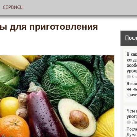
СЕРВИСЫ
ы для приготовления
Посл
В как
когд
особ
урож
Св
Я во
не мы
знач
Чем 
упот
Ла
Посл
Дума