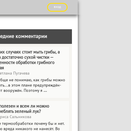
вход
едние комментарии
их случаях стоит мыть грибы, а
а достаточно сухой чистки —
енности обработки грибного
ая
етлана Пугачева
обще не понимаю, как грибы можно
ть...в этом плане предупреждён-
ит вооружён. Поэтому я
...
полезен и всем ли можно
реблять зеленый лук?
риса Сальникова
е термообработки почему бы и нет.
ю вреда никакого не нанесёт. Во