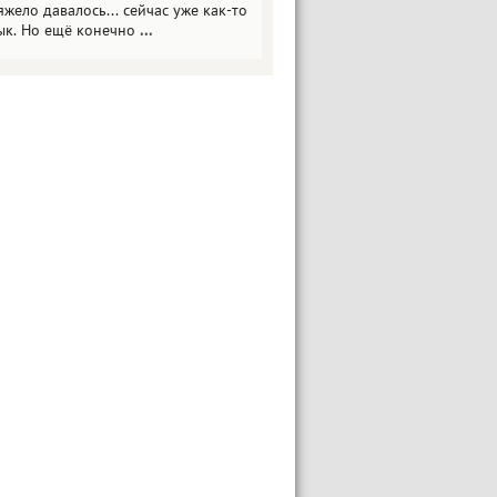
яжело давалось... сейчас уже как-то
ык. Но ещё конечно
...