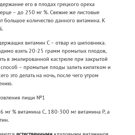
держание его в плодах грецкого ореха
перце – до 250 мг %. Свежие же листовые
т большое количество данного витамина. К
%.
держащих витамин С – отвар из шиповника.
одимо взять 20-25 грамм промытых плодов,
ить в эмалированной кастрюле при закрытой
 способ – промытые плоды залить кипятком и
его это делать на ночь, после чего утром
ению.
 мг % витамина С, 180-300 мг витамина Р, а
тин.
ляются
естественными
кладовыми витаминов.