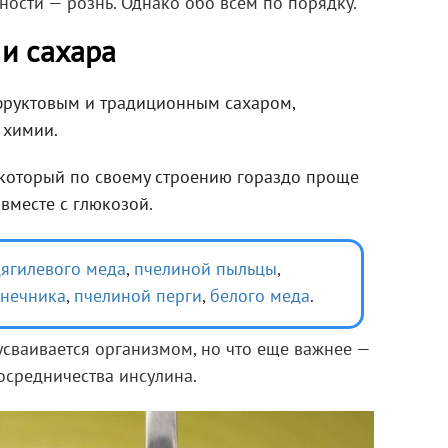
ости — рознь. Однако обо всем по порядку.
 и сахара
фруктовым и традиционным сахаром,
 химии.
 который по своему строению гораздо проще
 вместе с глюкозой.
ягилевого меда
,
пчелиной пыльцы
,
лнечника
,
пчелиной перги
,
белого меда
.
усваивается организмом, но что еще важнее —
посредничества инсулина.