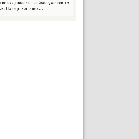
яжело давалось... сейчас уже как-то
ык. Но ещё конечно
...