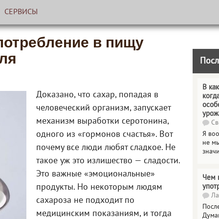
СЕРВИСЫ
потребление в пищу
ля
Посл
В как
Доказано, что сахар, попадая в
когд
особ
человеческий организм, запускает
урож
механизм выработки серотонина,
Св
одного из «гормонов счастья». Вот
Я во
не мы
почему все люди любят сладкое. Не
знач
такое уж это излишество — сладости.
Это важные «эмоциональные»
Чем 
продукты. Но некоторым людям
упот
Ла
сахароза не подходит по
Посл
медицинским показаниям, и тогда
Дума