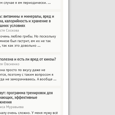
ом случае я ем периодически.
...
ы: витамины и минералы, вред и
за, калорийность и хранение в
шних условиях
стя Соскова
 очень люблю грибы. Но поскольку
мнезе был гастрит, ем их не так
, так как это довольно
...
полезна и есть ли вред от кинзы?
я Овсиенко
на просто по вкусу даже не
тся, поэтому с таким вопросом я
гда не заморачиваюсь. А вообще
...
аут: программа тренировок для
нающих, эффективные
жнения
иса Муравьева
чалу очень сложно. У меня мужу всё