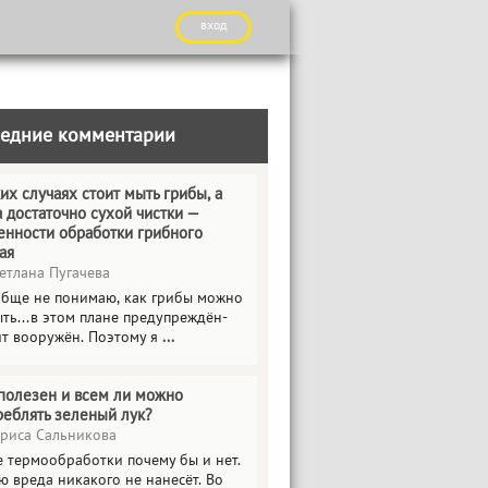
вход
едние комментарии
их случаях стоит мыть грибы, а
а достаточно сухой чистки —
енности обработки грибного
ая
етлана Пугачева
обще не понимаю, как грибы можно
ть...в этом плане предупреждён-
ит вооружён. Поэтому я
...
полезен и всем ли можно
реблять зеленый лук?
риса Сальникова
е термообработки почему бы и нет.
ю вреда никакого не нанесёт. Во