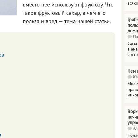
всяк
вместо нее используют фруктозу. Что
такое фруктовый сахар, в чем его
Гриб
польза и вред — тема нашей статьи.
поль
дома
На
Сама
в ана
ра
часто
Чем 
Юл
Мне о
нрави
нико
Ворк
начи
упра
Ал
я
Пона