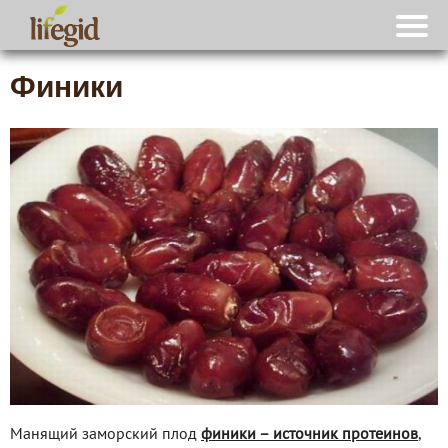
Финики
Манящий заморский плод
финики – источник протеинов
,