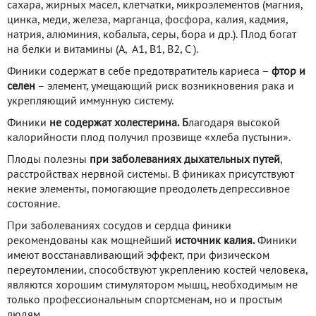
сахара, жирных масел, клетчатки, микроэлементов (магния,
цинка, меди, железа, марганца, фосфора, калия, кадмия,
натрия, алюминия, кобальта, серы, бора и др.). Плод богат
на белки и витамины (А, А1, В1, В2, С ).
Финики содержат в себе предотвратитель кариеса –
фтор и
селен
– элемент, умещающий риск возникновения рака и
укрепляющий иммунную систему.
Финики
не содержат холестерина. Б
лагодаря высокой
калорийности плод получил прозвище «хлеба пустыни».
Плоды полезны
при заболеваниях дыхательных путей
,
расстройствах нервной системы. В финиках присутствуют
некие элементы, помогающие преодолеть депрессивное
состояние.
При заболеваниях сосудов и сердца финики
рекомендованы как мощнейший
источник калия.
Финики
имеют восстанавливающий эффект, при физическом
переутомлении, способствуют укреплению костей человека,
являются хорошим стимулятором мышц, необходимым не
только профессиональным спортсменам, но и простым
людям.