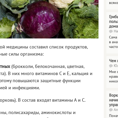
всяк
Гриб
поль
дома
На
Сама
в ана
ой медицины составил список продуктов,
часто
ные силы организма:
Чем 
Юл
етных
(брокколи, белокочанная, цветная,
Мне о
та). В них много витаминов С и Е, кальция и
нрави
 этому повышаются защитные функции
нико
гией и инфекциями.
Ворк
орковь). В состав входят витамины А и С.
начи
упра
Ал
ины, полисахариды, аминокислоты и
Пона