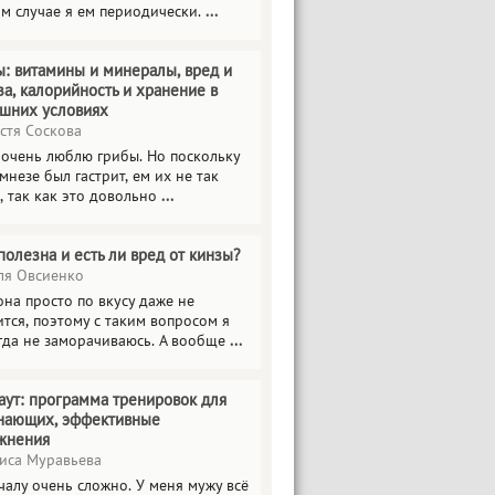
ом случае я ем периодически.
...
ы: витамины и минералы, вред и
за, калорийность и хранение в
шних условиях
стя Соскова
 очень люблю грибы. Но поскольку
мнезе был гастрит, ем их не так
, так как это довольно
...
полезна и есть ли вред от кинзы?
я Овсиенко
на просто по вкусу даже не
тся, поэтому с таким вопросом я
гда не заморачиваюсь. А вообще
...
аут: программа тренировок для
нающих, эффективные
жнения
иса Муравьева
чалу очень сложно. У меня мужу всё