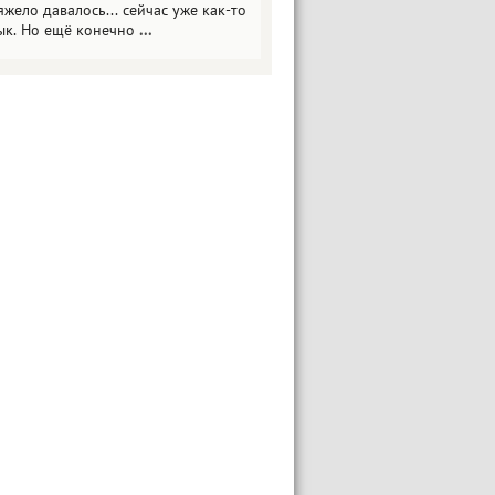
яжело давалось... сейчас уже как-то
ык. Но ещё конечно
...