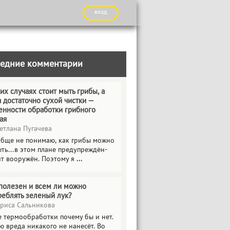
вход
едние комментарии
их случаях стоит мыть грибы, а
а достаточно сухой чистки —
енности обработки грибного
ая
етлана Пугачева
обще не понимаю, как грибы можно
ть...в этом плане предупреждён-
ит вооружён. Поэтому я
...
полезен и всем ли можно
реблять зеленый лук?
риса Сальникова
е термообработки почему бы и нет.
ю вреда никакого не нанесёт. Во