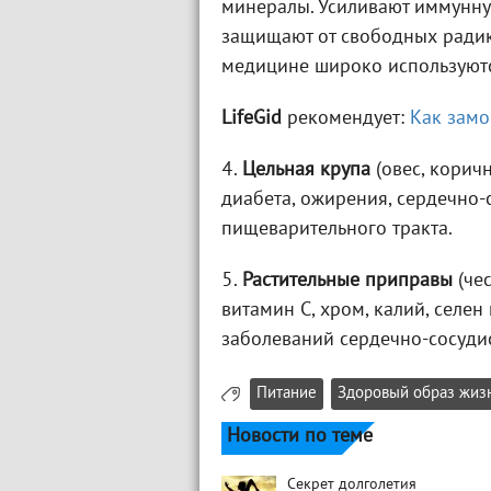
минералы. Усиливают иммунную
защищают от свободных радик
медицине широко используютс
LifeGid
рекомендует:
Как замо
4.
Цельная крупа
(овес, корич
диабета, ожирения, сердечно-
пищеварительного тракта.
5.
Растительные приправы
(чес
витамин С, хром, калий, селе
заболеваний сердечно-сосудис
Питание
Здоровый образ жиз
Новости по теме
Секрет долголетия