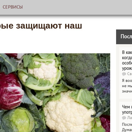
СЕРВИСЫ
рые защищают наш
Посл
В как
когд
особ
урож
Св
Я во
не мы
знач
Чем 
упот
Ла
Посл
Дума