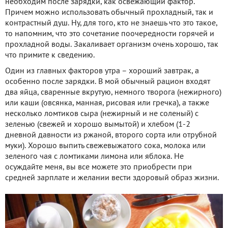
необходим после зарядки, как освежающий фактор.
Причем можно использовать обычный прохладный, так и
контрастный душ. Ну, для того, кто не знаешь что это такое,
то напомним, что это сочетание поочередности горячей и
прохладной воды. Закаливает организм очень хорошо, так
что примите к сведению.
Один из главных факторов утра – хороший завтрак, а
особенно после зарядки. В мой обычный рацион входят
два яйца, сваренные вкрутую, немного творога (нежирного)
или каши (овсянка, манная, рисовая или гречка), а также
несколько ломтиков сыра (нежирный и не соленый) с
зеленью (свежей и хорошо вымытой) и хлебом (1-2
дневной давности из ржаной, второго сорта или отрубной
муки). Хорошо выпить свежевыжатого сока, молока или
зеленого чая с ломтиками лимона или яблока. Не
осуждайте меня, вы все можете это приобрести при
средней зарплате и желании вести здоровый образ жизни.