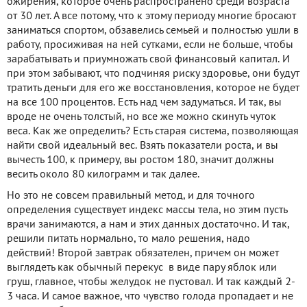
ожирения, которое очень распространено среди возраста
от 30 лет. А все потому, что к этому периоду многие бросают
заниматься спортом, обзавелись семьей и полностью ушли в
работу, просиживая на ней сутками, если не больше, чтобы
зарабатывать и приумножать свой финансовый капитал. И
при этом забывают, что подчиняя риску здоровье, они будут
тратить деньги для его же восстановления, которое не будет
на все 100 процентов. Есть над чем задуматься. И так, вы
вроде не очень толстый, но все же можно скинуть чуток
веса. Как же определить? Есть старая система, позволяющая
найти свой идеальный вес. Взять показатели роста, и вы
вычесть 100, к примеру, вы ростом 180, значит должны
весить около 80 килограмм и так далее.
Но это не совсем правильный метод, и для точного
определения существует индекс массы тела, но этим пусть
врачи занимаются, а нам и этих данных достаточно. И так,
решили питать нормально, то мало решения, надо
действий! Второй завтрак обязателен, причем он может
выглядеть как обычный перекус в виде пару яблок или
груш, главное, чтобы желудок не пустовал. И так каждый 2-
3 часа. И самое важное, что чувство голода пропадает и не