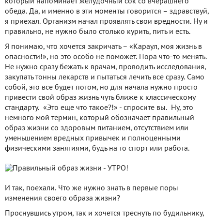
который напоминает желудочный сок со вчерашнего
обеда. Да, и именно в эти моменты говорится – здравствуй,
я приехал. Организм начал проявлять свои вредности. Ну и
правильно, не нужно было столько курить, пить и есть.
Я понимаю, что хочется закричать – «Караул, моя жизнь в
опасности!», но это особо не поможет. Пора что-то менять.
Не нужно сразу бежать к врачам, проводить исследования,
закупать тонны лекарств и пытаться лечить все сразу. Само
собой, это все будет потом, но для начала нужно просто
привести свой образ жизнь чуть ближе к классическому
стандарту. «Это еще что такое?!» - спросите вы. Ну, это
немного мой термин, который обозначает правильный
образ жизни со здоровым питанием, отсутствием или
уменьшением вредных привычек и полноценными
физическими занятиями, будь на то спорт или работа.
И так, поехали. Что же нужно знать в первые поры
изменения своего образа жизни?
Проснувшись утром, так и хочется треснуть по будильнику,