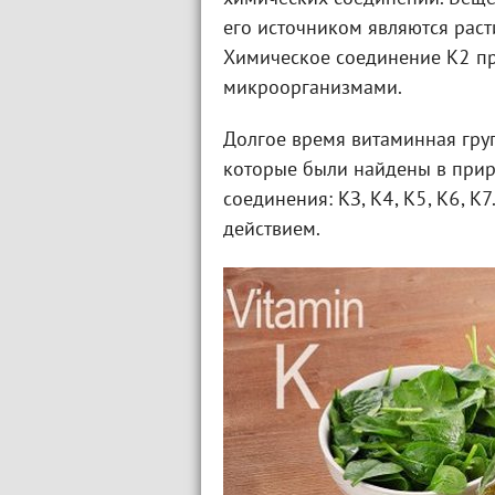
его источником являются рас
Химическое соединение К2 пр
микроорганизмами.
Долгое время витаминная груп
которые были найдены в прир
соединения: КЗ, К4, К5, К6, 
действием.