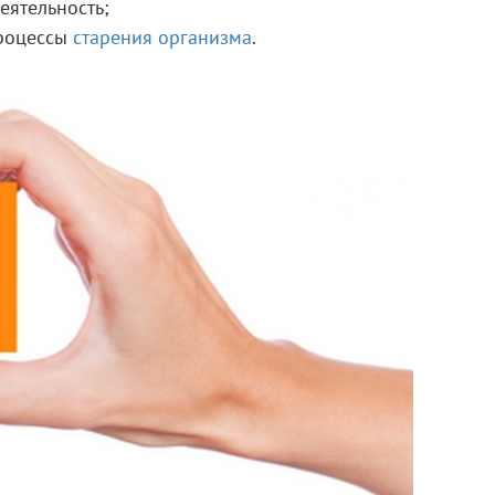
еятельность;
процессы
старения организма
.