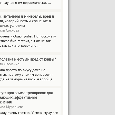
ом случае я ем периодически.
...
ы: витамины и минералы, вред и
за, калорийность и хранение в
шних условиях
стя Соскова
 очень люблю грибы. Но поскольку
мнезе был гастрит, ем их не так
, так как это довольно
...
полезна и есть ли вред от кинзы?
я Овсиенко
на просто по вкусу даже не
тся, поэтому с таким вопросом я
гда не заморачиваюсь. А вообще
...
аут: программа тренировок для
нающих, эффективные
жнения
иса Муравьева
чалу очень сложно. У меня мужу всё