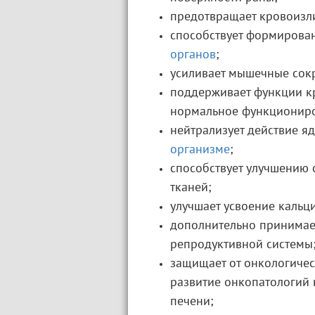
предотвращает кровоизл
способствует формирован
органов
;
усиливает мышечные сок
поддерживает функции к
нормальное функциониро
нейтрализует действие я
организме
;
способствует улучшению
тканей;
улучшает усвоение кальци
дополнительно принимае
репродуктивной системы
защищает от онкологичес
развитие онкопатологий 
печени;