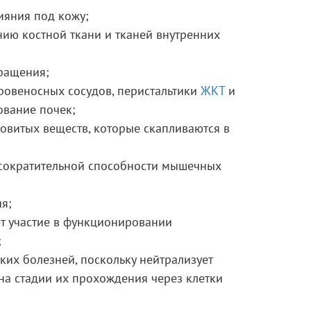
ияния под кожу;
ию костной ткани и тканей внутренних
ращения;
ровеносных сосудов, перистальтики
ЖКТ
и
вание почек;
довитых веществ, которые скапливаются в
 сократительной способности мышечных
я;
т участие в функционировании
;
ких болезней, поскольку нейтрализует
на стадии их прохождения через клетки