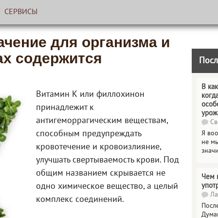
СЕРВИСЫ
ачение для организма и
ах содержится
Посл
В как
Витамин К или филлохинон
когд
особ
принадлежит к
урож
антигеморрагическим веществам,
Св
способным предупреждать
Я во
не мы
кровотечение и кровоизлияние,
знач
улучшать свертываемость крови. Под
общим названием скрывается не
Чем 
одно химическое вещество, а целый
упот
Ла
комплекс соединений.
Посл
Дума