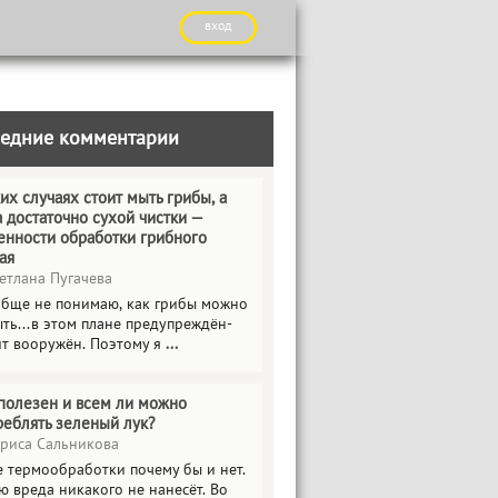
вход
едние комментарии
их случаях стоит мыть грибы, а
а достаточно сухой чистки —
енности обработки грибного
ая
етлана Пугачева
обще не понимаю, как грибы можно
ть...в этом плане предупреждён-
ит вооружён. Поэтому я
...
полезен и всем ли можно
реблять зеленый лук?
риса Сальникова
е термообработки почему бы и нет.
ю вреда никакого не нанесёт. Во