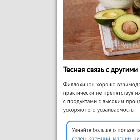
Тесная связь с другим
Филлохинон хорошо взаимодей
практически не препятствуя и
с продуктами с высоким проц
ускоряют его усваиваемость.
Узнайте больше о пользе 
селен
,
кремний
,
магний
,
ци