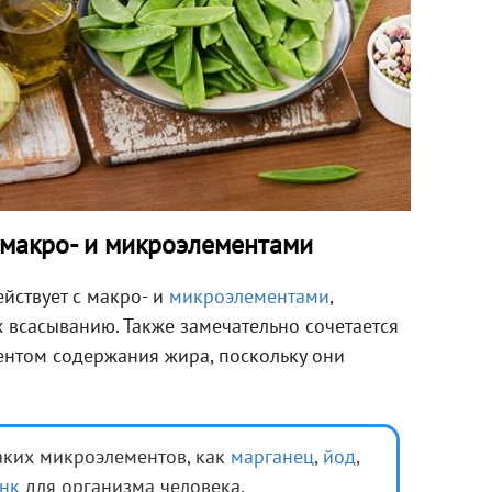
и макро- и микроэлементами
ствует с макро- и
микроэлементами
,
х всасыванию. Также замечательно сочетается
ентом содержания жира, поскольку они
таких микроэлементов, как
марганец
,
йод
,
нк
для организма человека.