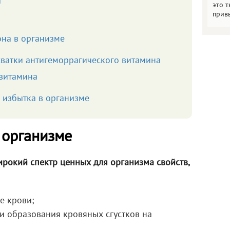
ы
это т
прив
на в организме
ватки антигеморрагического витамина
 витамина
 избытка в организме
 организме
рокий спектр ценных для организма свойств,
е крови;
ии образования кровяных сгустков на