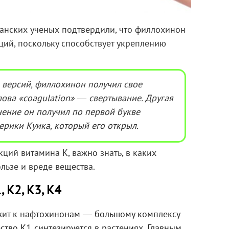
анских ученых подтвердили, что филлохинон
ьций, поскольку способствует укреплению
 версий, филлохинон получил свое
лова «coagulation» ― свертывание. Другая
ачение он получил по первой букве
ерики Куика, который его открыл.
ций витамина К, важно знать, в каких
льзе и вреде вещества.
 К2, К3, К4
жит к нафтохинонам ― большому комплексу
тво К1 синтезируется в растениях. Главным