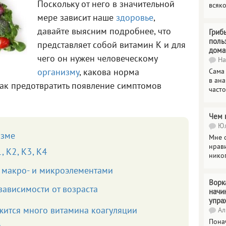
Поскольку от него в значительной
всяк
мере зависит наше
здоровье
,
давайте выясним подробнее, что
Гриб
поль
представляет собой витамин К и для
дома
чего он нужен человеческому
На
организму
, какова норма
Сама
в ана
ак предотвратить появление симптомов
часто
Чем 
Юл
изме
Мне о
нрави
, К2, К3, К4
нико
и макро- и микроэлементами
Ворк
ависимости от возраста
начи
упра
жится много витамина коагуляции
Ал
Пона