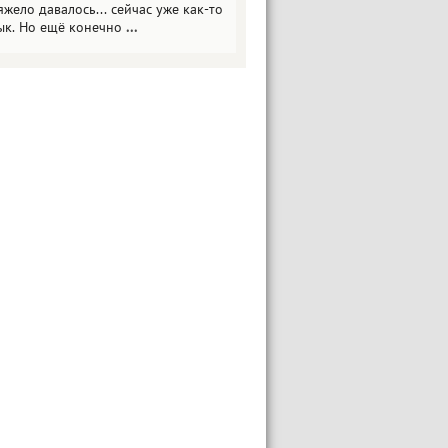
яжело давалось... сейчас уже как-то
ык. Но ещё конечно
...