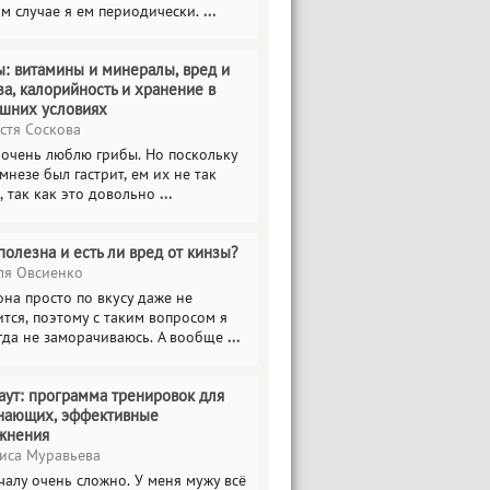
ом случае я ем периодически.
...
ы: витамины и минералы, вред и
за, калорийность и хранение в
шних условиях
стя Соскова
 очень люблю грибы. Но поскольку
мнезе был гастрит, ем их не так
, так как это довольно
...
полезна и есть ли вред от кинзы?
я Овсиенко
на просто по вкусу даже не
тся, поэтому с таким вопросом я
гда не заморачиваюсь. А вообще
...
аут: программа тренировок для
нающих, эффективные
жнения
иса Муравьева
чалу очень сложно. У меня мужу всё