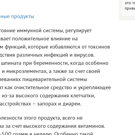
это т
прив
зные продукты
тояние иммунной системы, регулирует
ывает положительное влияние на
м функций, которые избавляются от токсинов
дствия различных инфекций и вирусов.
 шпината при беременности, когда особенно
и микроэлементах, а также за счет своей
олеваниях пищеварительной системы
т как очистительное средство и укрепляющее
е из-за высокого содержания клетчатки,
асстройствах – запорах и диареи.
езности этого продукта, всего не
ва за счет высокого содержания витаминов.
-500 грамм в неделю. Особенно такой