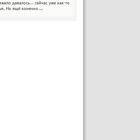
яжело давалось... сейчас уже как-то
ык. Но ещё конечно
...