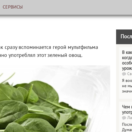
СЕРВИСЫ
Посл
так сразу вспоминается герой мультфильма
В как
но употреблял этот зеленый овощ.
когд
особ
урож
Св
Я во
не мы
знач
Чем 
упот
Ла
Посл
Дума