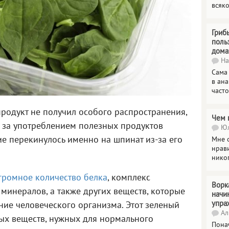
всяк
Гриб
поль
дома
На
Сама
в ана
часто
продукт не получил особого распространения,
Чем 
 за употреблением полезных продуктов
Юл
е перекинулось именно на шпинат из-за его
Мне о
нрави
нико
громное количество белка
, комплекс
Ворк
минералов, а также других веществ, которые
начи
упра
ние человеческого организма. Этот зеленый
Ал
ых веществ, нужных для нормального
Пона