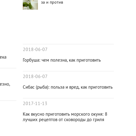
за и против
2018-06-07
ека
Горбуша: чем полезна, как приготовить
2018-06-07
езно,
Сибас (рыба): польза и вред, как приготовить
2017-11-13
Как вкусно приготовить морского окуня: 8
лучших рецептов от сковороды до гриля