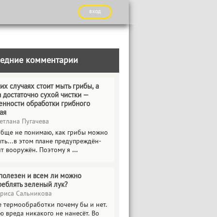
вход
едние комментарии
их случаях стоит мыть грибы, а
а достаточно сухой чистки —
енности обработки грибного
ая
етлана Пугачева
обще не понимаю, как грибы можно
ть...в этом плане предупреждён-
ит вооружён. Поэтому я
...
полезен и всем ли можно
реблять зеленый лук?
риса Сальникова
е термообработки почему бы и нет.
ю вреда никакого не нанесёт. Во