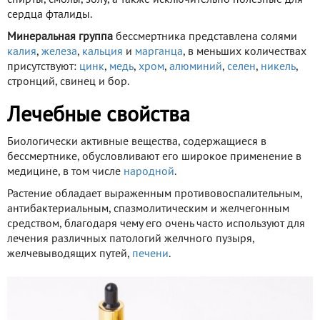
сердца фталиды.
Минеральная группа
бессмертника представлена солями
калия
,
железа
,
кальция
и
марганца
, в меньших количествах
присутствуют:
цинк
,
медь
,
хром
,
алюминий
,
селен
,
никель
,
стронций, свинец и бор.
Лечебные свойства
Биологически активные вещества, содержащиеся в
бессмертнике, обусловливают его широкое применение в
медицине, в том числе
народной
.
Растение обладает выраженным противовоспалительным,
антибактериальным, спазмолитическим и желчегонным
средством, благодаря чему его очень часто используют для
лечения различных патологий желчного пузыря,
желчевыводящих путей,
печени
.