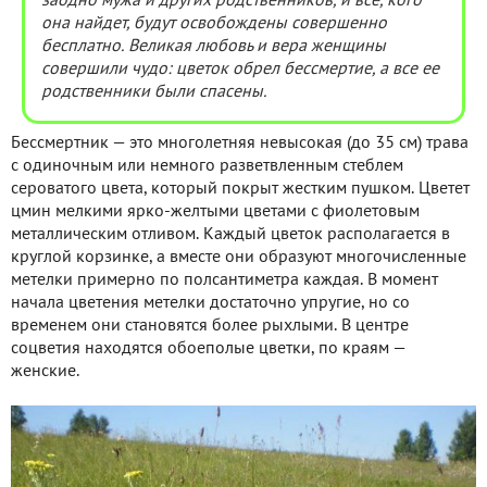
заодно мужа и других родственников, и все, кого
она найдет, будут освобождены совершенно
бесплатно. Великая любовь и вера женщины
совершили чудо: цветок обрел бессмертие, а все ее
родственники были спасены.
Бессмертник — это многолетняя невысокая (до 35 см) трава
с одиночным или немного разветвленным стеблем
сероватого цвета, который покрыт жестким пушком. Цветет
цмин мелкими ярко-желтыми цветами с фиолетовым
металлическим отливом. Каждый цветок располагается в
круглой корзинке, а вместе они образуют многочисленные
метелки примерно по полсантиметра каждая. В момент
начала цветения метелки достаточно упругие, но со
временем они становятся более рыхлыми. В центре
соцветия находятся обоеполые цветки, по краям —
женские.