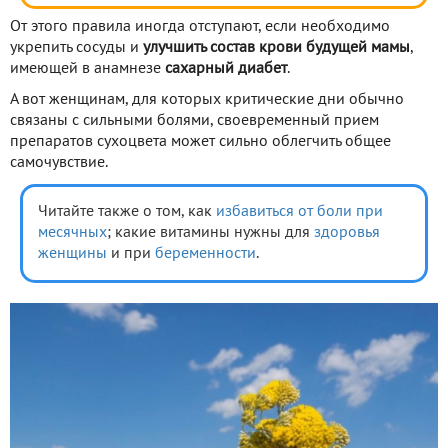
От этого правила иногда отступают, если необходимо
укрепить сосуды и
улучшить состав крови будущей мамы
,
имеющей в анамнезе
сахарный диабет
.
А вот женщинам, для которых критические дни обычно
связаны с сильными болями, своевременный прием
препаратов сухоцвета может сильно облегчить общее
самочувствие.
Читайте также о том, как
избавиться от боли при
месячных
; какие витамины нужны для
здоровья
женщины
и при
беременности
.