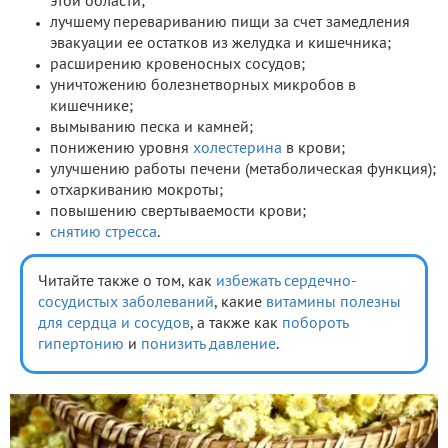
этой области;
лучшему перевариванию пищи за счет замедления
эвакуации ее остатков из желудка и кишечника;
расширению кровеносных сосудов;
уничтожению болезнетворных микробов в
кишечнике;
вымыванию песка и камней;
понижению уровня
холестерина
в крови;
улучшению работы печени (метаболическая функция);
отхаркиванию мокроты;
повышению свертываемости крови;
снятию стресса
.
Читайте также о том, как
избежать сердечно-
сосудистых заболеваний
, какие
витамины полезны
для сердца и сосудов
, а также как
побороть
гипертонию
и
понизить давление
.