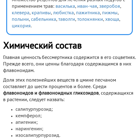
применением трав:
василька
,
иван-чая
,
зверобоя
,
клевера
,
крапивы
,
любистка
,
пажитника
,
пижмы
,
полыни
,
сабельника
,
таволги
,
толокнянки
,
хвоща
,
цикория
.
Химический состав
Главная ценность бессмертника содержится в его соцветиях.
Прежде всего, они ценны благодаря содержащимся в них
флавоноидам.
Доля этих полезнейших веществ в цмине песчаном
составляет до шести процентов и более. Среди
флавоноидов и флавоноидных гликозидов
, содержащихся
в растении, следует назвать:
салипурпурозид;
кемпферол;
апигенин;
нарингенин;
изосалипурпурозид.