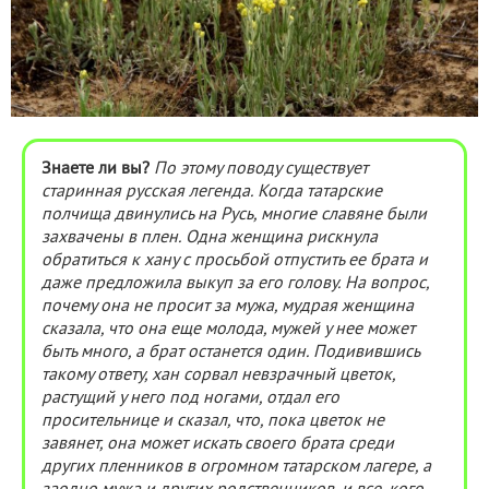
Знаете ли вы?
По этому поводу существует
старинная русская легенда. Когда татарские
полчища двинулись на Русь, многие славяне были
захвачены в плен. Одна женщина рискнула
обратиться к хану с просьбой отпустить ее брата и
даже предложила выкуп за его голову. На вопрос,
почему она не просит за мужа, мудрая женщина
сказала, что она еще молода, мужей у нее может
быть много, а брат останется один. Подивившись
такому ответу, хан сорвал невзрачный цветок,
растущий у него под ногами, отдал его
просительнице и сказал, что, пока цветок не
завянет, она может искать своего брата среди
других пленников в огромном татарском лагере, а