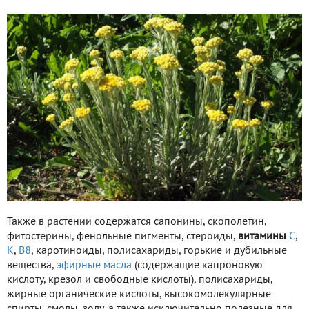
Также в растении содержатся сапонины, скополетин,
фитостерины, фенольные пигменты, стероиды,
витамины
С
,
К
,
В8
, каротиноиды, полисахариды, горькие и дубильные
вещества,
эфирные масла
(содержащие капроновую
кислоту, крезол и свободные кислоты), полисахариды,
жирные органические кислоты, высокомолекулярные
спирты, смолы, золу, а также исключительно полезные для