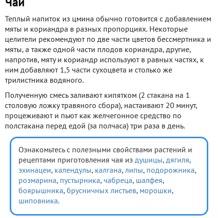
Чай
Теплый напиток из цмина обычно готовится с добавлением
мяты и кориандра в разных пропорциях. Некоторые
целители рекомендуют по две части цветов бессмертника и
мяты, а также одной части плодов кориандра, другие,
напротив, мяту и кориандр используют в равных частях, к
ним добавляют 1,5 части сухоцвета и столько же
трилистника водяного.
Полученную смесь заливают кипятком (2 стакана на 1
столовую ложку травяного сбора), настаивают 20 минут,
процеживают и пьют как желчегонное средство по
полстакана перед едой (за полчаса) три раза в день.
Ознакомьтесь с полезными свойствами растений и
рецептами приготовления чая из
душицы
,
дягиля
,
эхинацеи
,
календулы
,
калгана
,
липы
,
подорожника
,
розмарина
,
пустырника
,
чабреца
,
шалфея
,
боярышника
,
брусничных листьев
,
морошки
,
шиповника
.