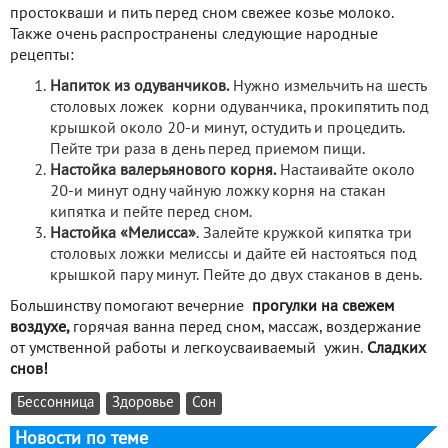
простокваши и пить перед сном свежее козье молоко.
Также очень распространены следующие народные
рецепты:
Напиток из одуванчиков.
Нужно измельчить на шесть
столовых ложек корни одуванчика, прокипятить под
крышкой около 20-и минут, остудить и процедить.
Пейте три раза в день перед приемом пищи.
Настойка валерьянового корня.
Настаивайте около
20-и минут одну чайную ложку корня на стакан
кипятка и пейте перед сном.
Настойка «Мелисса»
. Залейте кружкой кипятка три
столовых ложки мелиссы и дайте ей настояться под
крышкой пару минут. Пейте до двух стаканов в день.
Большинству помогают вечерние
прогулки на свежем
воздухе,
горячая ванна перед сном, массаж, воздержание
от умственной работы и легкоусваиваемый ужин.
Сладких
снов!
Бессонница
Здоровье
Сон
Новости по теме