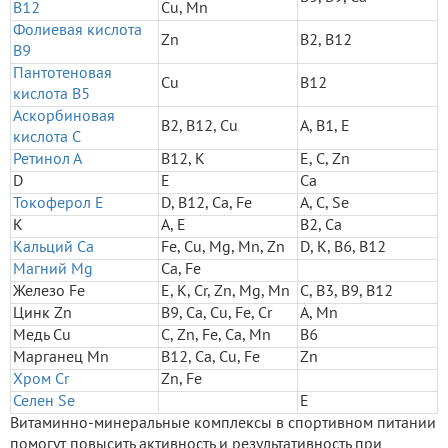
В12
Cu, Mn
Фолиевая кислота
Zn
B2, B12
В9
Пантотеновая
Cu
B12
кислота В5
Аскорбиновая
B2, B12, Cu
A, B1, E
кислота С
Ретинол А
B12, K
E, C, Zn
D
E
Ca
Токоферол Е
D, B12, Ca, Fe
A, C, Se
К
A, E
B2, Ca
Кальций Ca
Fe, Cu, Mg, Mn, Zn
D, K, B6, B12
Магний Mg
Ca, Fe
Железо Fe
E, K, Cr, Zn, Mg, Mn
C, B3, B9, B12
Цинк Zn
B9, Ca, Cu, Fe, Cr
A, Mn
Медь Cu
C, Zn, Fe, Ca, Mn
B6
Марганец Mn
B12, Ca, Cu, Fe
Zn
Хром Cr
Zn, Fe
Селен Se
E
Витаминно-минеральные комплексы в спортивном питании
помогут повысить активность и результативность при