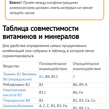
Важно!
Приём между конфликтующими
компонентами должен иметь интервал не менее
четырёх часов.
Таблица совместимости
витаминов и минералов
Для удобства определения самых продуктивных
комбинаций они собраны в таблицу, в которой легко
сориентироваться.
Положительное
Отрицательное
Вещество
взаимодействие
взаимодействие
Тиамин В1
Витамин
В2
, В6, В12
С
В6 (пиридоксин)
Рибофлавин В2
В1
В6, В9, К
Никотиновая
В12
В6, Fe
кислота В3
Пиридоксин В6
B1
B2, B3, Ca, Cu
Цианокобаламин
A, C, E, B1, B3, Fe,
B5, B9, Ca