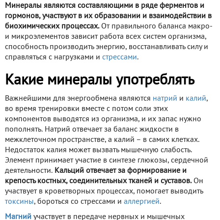
Минералы являются составляющими в ряде ферментов и
гормонов, участвуют в их образовании и взаимодействии в
биохимических процессах.
От правильного баланса макро-
и микроэлементов зависит работа всех систем организма,
способность производить энергию, восстанавливать силу и
справляться с нагрузками и
стрессами
.
Какие минералы употреблять
Важнейшими для энергообмена являются
натрий
и
калий
,
во время тренировки вместе с потом соли этих
компонентов выводятся из организма, и их запас нужно
пополнять. Натрий отвечает за баланс жидкости в
межклеточном пространстве, а калий – в самих клетках.
Недостаток калия может вызвать мышечную слабость.
Элемент принимает участие в синтезе глюкозы, сердечной
деятельности.
Кальций отвечает за формирование и
крепость костных, соединительных тканей и суставов.
Он
участвует в кроветворных процессах, помогает выводить
токсины
, бороться со стрессами и
аллергией
.
Магний
участвует в передаче нервных и мышечных