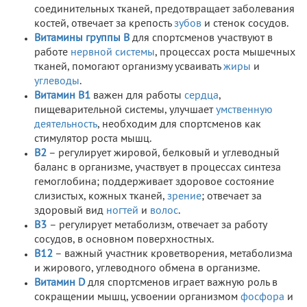
соединительных тканей, предотвращает заболевания
костей, отвечает за крепость
зубов
и стенок сосудов.
Витамины группы В
для спортсменов участвуют в
работе
нервной системы
, процессах роста мышечных
тканей, помогают организму усваивать
жиры
и
углеводы
.
Витамин В1
важен для работы
сердца
,
пищеварительной системы, улучшает
умственную
деятельность
, необходим для спортсменов как
стимулятор роста мышц.
В2
– регулирует жировой, белковый и углеводный
баланс в организме, участвует в процессах синтеза
гемоглобина; поддерживает здоровое состояние
слизистых, кожных тканей,
зрение
; отвечает за
здоровый вид
ногтей
и
волос
.
В3
– регулирует метаболизм, отвечает за работу
сосудов, в основном поверхностных.
В12
– важный участник кроветворения, метаболизма
и жирового, углеводного обмена в организме.
Витамин D
для спортсменов играет важную роль в
сокращении мышц, усвоении организмом
фосфора
и