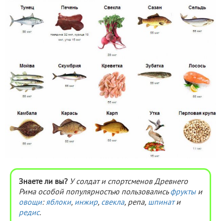
Знаете ли вы?
У солдат и спортсменов Древнего
Рима особой популярностью пользовались
фрукты
и
овощи
:
яблоки
,
инжир
,
свекла
, репа,
шпинат
и
редис
.