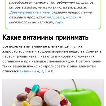
разрабатывали диеты с употреблением продуктов,
которые влияли, по их мнению, на результаты.
Древнегреческие атлеты
отдавали предпочтение
белковым продуктам:
мясу
,
рыбе
,
молоку
и
кисломолочным напиткам,
сыру
.
Какие витамины принимать
Все полезные витаминные элементы делятся на
жирорастворимые и водорастворимые вещества. Элементы
первой группы накапливаются в жировых отложениях
организма и при излишке становятся ядом. Поэтому приём
таких веществ нужно контролировать, к этим элементам
относятся
витамины А
,
D
,
Е
и К.