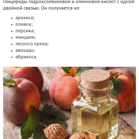
глицериды гидроксолеиновой и олеиновой кислот с одной
двойной связью. Он получается из:
арахиса;
оливок;
персика;
миндаля;
лесного ореха;
авокадо;
абрикоса.