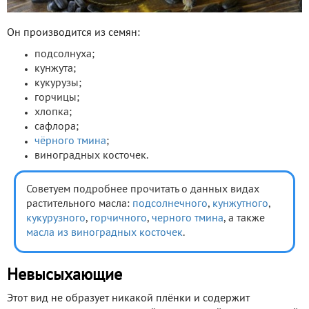
Он производится из семян:
подсолнуха;
кунжута;
кукурузы;
горчицы;
хлопка;
сафлора;
чёрного тмина
;
виноградных косточек.
Советуем подробнее прочитать о данных видах
растительного масла:
подсолнечного
,
кунжутного
,
кукурузного
,
горчичного
,
черного тмина
, а также
масла из виноградных косточек
.
Невысыхающие
Этот вид не образует никакой плёнки и содержит