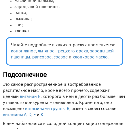
масличной пальмы;
зародышей пшеницы;
рапса;
рыжика;
сои;
хлопка.
Читайте подробнее в каких отраслях применяется:
конопляное
,
льняное
,
грецкого ореха
,
зародышей
пшеницы
,
рапсовое
,
соевое
и
хлопковое масло.
Подсолнечное
Это самое распространённое и востребованное
растительное масло, кроме всего прочего, содержит
ценный
витамин Е
, которого в нём в десять раз больше, чем
у главного конкурента – оливкового. Кроме того, оно
насыщено
витаминами группы В
, имеет в своём составе
витамины А
,
D
,
F
и
К
.
В нём наблюдается в солидной концентрации содержание