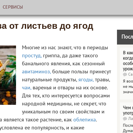
СЕРВИСЫ
а от листьев до ягод
Посл
Многие из нас знают, что в периоды
В как
простуд,
гриппа, да даже такого
когд
банального явления, как сезонный
особ
урож
авитаминоз,
больше пользы принесут
Св
натуральные продукты,
ягоды,
травы,
Я во
не мы
чаи,
варенья и отвары на их основе.
знач
Для тех, кто интересуется вопросами
народной медицины, не секрет, что
Чем 
уникальным по своим свойствам и
упот
Ла
 является такое растение, как
облепиха
.
Посл
условлена ее популярность, и какие
Дума