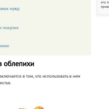
это т
прив
совых нужд
и покупке
аниях
в облепихи
аключается в том, что использовать в нем
истья.