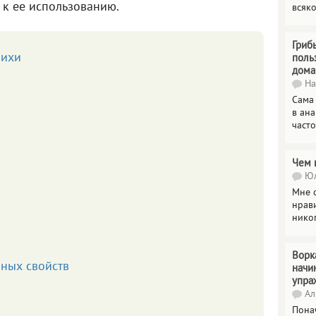
 к ее использованию.
всяк
Гриб
пихи
поль
дома
На
Сама
в ана
часто
Чем 
Юл
Мне о
нрави
нико
Ворк
ных свойств
начи
упра
Ал
Пона