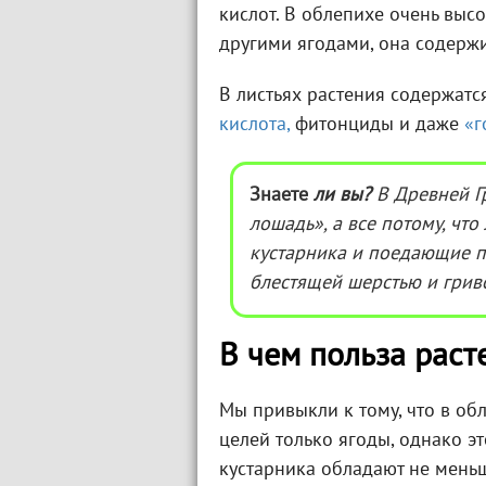
кислот. В облепихе очень вы
другими ягодами, она содерж
В листьях растения содержатс
кислота,
фитонциды и даже
«г
Знаете
ли вы?
В Древней Г
лошадь», а все потому, чт
кустарника и поедающие пл
блестящей шерстью и грив
В чем польза раст
Мы привыкли к тому, что в об
целей только ягоды, однако эт
кустарника обладают не мень