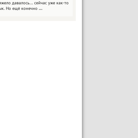
яжело давалось... сейчас уже как-то
ык. Но ещё конечно
...