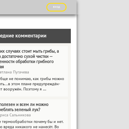
вход
едние комментарии
их случаях стоит мыть грибы, а
а достаточно сухой чистки —
енности обработки грибного
ая
етлана Пугачева
обще не понимаю, как грибы можно
ть...в этом плане предупреждён-
ит вооружён. Поэтому я
...
полезен и всем ли можно
реблять зеленый лук?
риса Сальникова
е термообработки почему бы и нет.
ю вреда никакого не нанесёт. Во