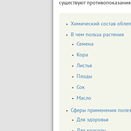
существуют противопоказания
Химический состав обле
В чем польза растения
Семена
Кора
Листья
Плоды
Сок
Масло
Сферы применения полез
Для здоровья
Для красоты