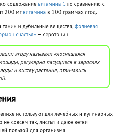
соко содержание
витамина С
по сравнению с
ит 200 мг
витамина
в 100 граммах ягод.
я танин и дубильные вещества,
фолиевая
ормон счастья»
— серотонин.
реции ягоду называли «лоснящаяся
о лошади, регулярно пасущиеся в зарослях
оды и листву растения, отличались
ой.
ения
лепихе используют для лечебных и кулинарных
о не совсем так, листья и даже ветви
шей пользой для организма.