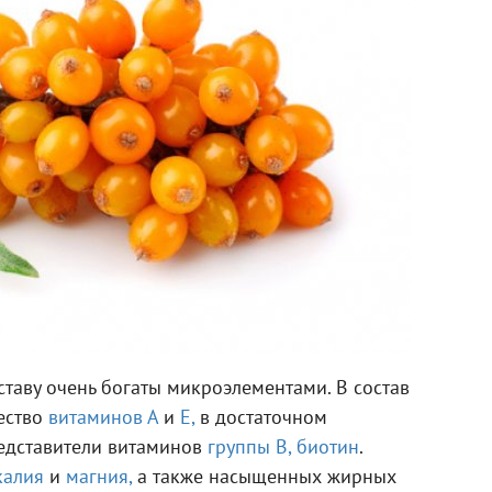
ставу очень богаты микроэлементами. В состав
ество
витаминов А
и
Е,
в достаточном
редставители витаминов
группы В,
биотин
.
калия
и
магния,
а также насыщенных жирных