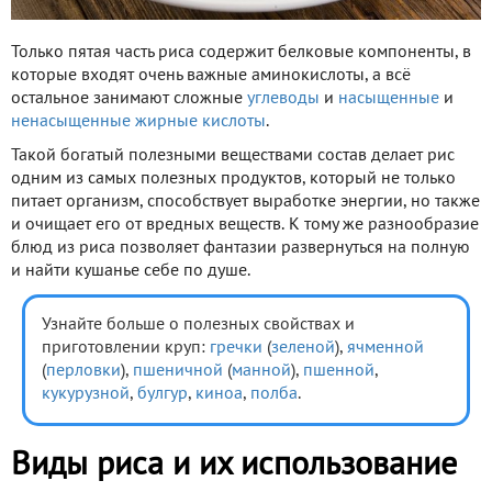
Только пятая часть риса содержит белковые компоненты, в
которые входят очень важные аминокислоты, а всё
остальное занимают сложные
углеводы
и
насыщенные
и
ненасыщенные
жирные кислоты
.
Такой богатый полезными веществами состав делает рис
одним из самых полезных продуктов, который не только
питает организм, способствует выработке энергии, но также
и очищает его от вредных веществ. К тому же разнообразие
блюд из риса позволяет фантазии развернуться на полную
и найти кушанье себе по душе.
Узнайте больше о полезных свойствах и
приготовлении круп:
гречки
(
зеленой
),
ячменной
(
перловки
),
пшеничной
(
манной
),
пшенной
,
кукурузной
,
булгур
,
киноа
,
полба
.
Виды риса и их использование