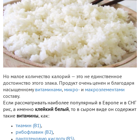
Но малое количество калорий — это не единственное
достоинство этого злака. Продукт очень ценен и благодаря
насыщенному
витаминами
,
микро-
и
макроэлементами
составу.
Если рассматривать наиболее популярный в Европе и в СНГ
рис, а именно
клейкий белый
, то в сыром виде он содержит
такие
витамины
, как:
тиамин (В1)
,
рибофлавин (В2)
,
пантотеновую кислоту (В5)
,