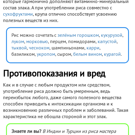
которые гармонично дополняют витаминно-минеральный
состав злака. А при употреблении риса совместно с
сухофруктами
, крупа отлично способствует усвоению
полезных веществ из них.
Рис можно сочетать с
зелёным горошком
,
кукурузой
,
луком
,
морковью
, перцем, помидорами,
капустой
,
тыквой
,
чесноком
, шампиньонами,
карри
,
базиликом,
укропом
, сыром,
белым вином
,
курагой
.
Противопоказания и вред
Как и в случае с любым продуктом или средством,
употребление риса должно быть умеренным, ведь
переизбыток любого, даже самого полезного вещества
способен приводить к интоксикации организма и к
возникновению различных проблем и заболеваний. Такая
характеристика не обошла стороной и этот злак.
Знаете ли вы?
В Индии и Турции из риса мастера