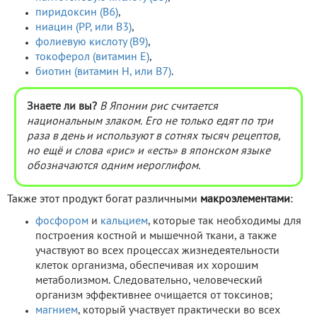
пиридоксин (В6)
,
ниацин (РР, или В3)
,
фолиевую кислоту (В9)
,
токоферол (витамин Е)
,
биотин (витамин Н, или В7)
.
Знаете ли вы?
В Японии рис считается
национальным злаком. Его не только едят по три
раза в день и используют в сотнях тысяч рецептов,
но ещё и слова «рис» и «есть» в японском языке
обозначаются одним иероглифом.
Также этот продукт богат различными
макроэлементами
:
фосфором
и
кальцием
, которые так необходимы для
построения костной и мышечной ткани, а также
участвуют во всех процессах жизнедеятельности
клеток организма, обеспечивая их хорошим
метаболизмом. Следовательно, человеческий
организм эффективнее очищается от токсинов;
магнием
, который участвует практически во всех