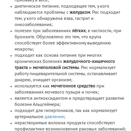
прибавку в весе;
диетическое питание, подходящее тем, у кого
наблюдаются проблемы с
желудком
. Рис подходит
тем, у кого обнаружена язва, гастрит и
онкозаболевания;
полезен при заболеваниях
лёгких
, в частности, при
бронхите. Обусловлено это тем, что крупа
способствует более эффективному выведению
мокроты;
подходит как основа питания при многих
хронических болезнях
желудочного-кишечного
тракта
и
мочеполовой системы
. Рис нормализует
работу пищеварительной системы, останавливает
диарею, очищает организм;
используется как
мочегонное средство
при
заболеваниях мочевого пузыря и почек;
является антиоксидантом и предотвращает развитие
болезни Альцгеймера;
подходит для гипертоников, так как нормализует
артериальное
давление
;
нерастворимые волокна продукта способствуют
профилактике возникновения раковых заболеваний;