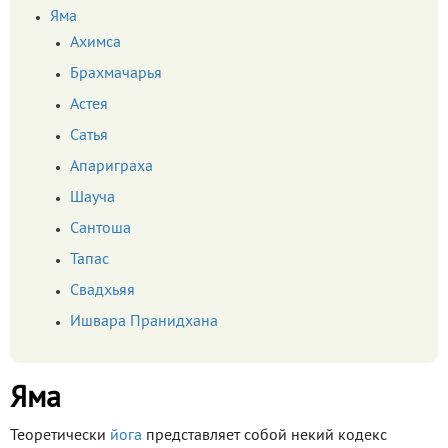
Яма
Ахимса
Брахмачарья
Астея
Сатья
Апариграха
Шауча
Сантоша
Тапас
Свадхьяя
Ишвара Пранидхана
Яма
Теоретически
йога
представляет собой некий кодекс