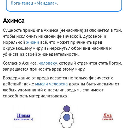
йога-танец «Мандала»
.
Ахимса
Сущность принципа Ахимса (ненасилия) заключается в том,
чтобы исключить из своей физической, духовной и
моральной
жизни
всё, что может причинить вред
окружающему миру, вычеркнуть любой вид насилия и
убийств из своей жизнедеятельности.
Согласно Ахимса,
человеку
, который стремится стать йогом,
запрещается приносить вред этому миру.
Воздержание от вреда касается не только физических
действий: даже
мысли
человека
должны быть чистыми от
любых упоминаний о насилии, ведь мысли имеют
способность материализоваться.