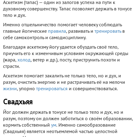
Аскетизм (тапас) — один из залогов успеха на пути к
духовному совершенству. Тапас позволяет держать в тонусе
тело и дух.
Именно отшельничество помогает человеку соблюдать
главные йогические
правила
, развивать и
тренировать
в
себе самоконтроль и самодисциплину.
Благодаря аскетизму йогу удается обуздать своё тело,
приучить его к изменчивым условиям окружающей среды
(жара,
холод
, ветер и др.), посту, приструнить похоти и
страсти.
Аскетизм помогает закалить не только тело, но и дух, и
разум, очистить энергию и не растрачивать её на мелочи
жизни
, упорно
тренироваться
и совершенствоваться.
Свадхьяя
Йог должен держать в тонусе не только тело и дух, но и
разум, поэтому он должен заботиться о своём образовании,
кормить собственный
ум
. Именно самообразование
(Свадхьяя) является неотъемлемой частью целостной