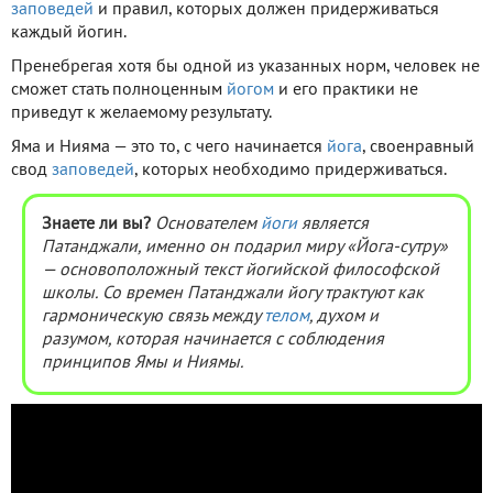
заповедей
и правил, которых должен придерживаться
каждый йогин.
Пренебрегая хотя бы одной из указанных норм, человек не
сможет стать полноценным
йогом
и его практики не
приведут к желаемому результату.
Яма и Нияма — это то, с чего начинается
йога
, своенравный
свод
заповедей
, которых необходимо придерживаться.
Знаете ли вы?
Основателем
йоги
является
Патанджали, именно он подарил миру «Йога-сутру»
— основоположный текст йогийской философской
школы. Со времен Патанджали йогу трактуют как
гармоническую связь между
телом
, духом и
разумом, которая начинается с соблюдения
принципов Ямы и Ниямы.