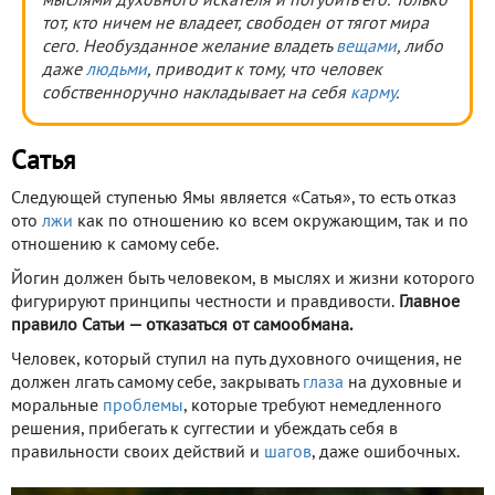
мыслями духовного искателя и погубить его. Только
тот, кто ничем не владеет, свободен от тягот мира
сего. Необузданное желание владеть
вещами
, либо
даже
людьми
, приводит к тому, что человек
собственноручно накладывает на себя
карму
.
Сатья
Следующей ступенью Ямы является «Сатья», то есть отказ
ото
лжи
как по отношению ко всем окружающим, так и по
отношению к самому себе.
Йогин должен быть человеком, в мыслях и жизни которого
фигурируют принципы честности и правдивости.
Главное
правило Сатьи — отказаться от самообмана.
Человек, который ступил на путь духовного очищения, не
должен лгать самому себе, закрывать
глаза
на духовные и
моральные
проблемы
, которые требуют немедленного
решения, прибегать к суггестии и убеждать себя в
правильности своих действий и
шагов
, даже ошибочных.