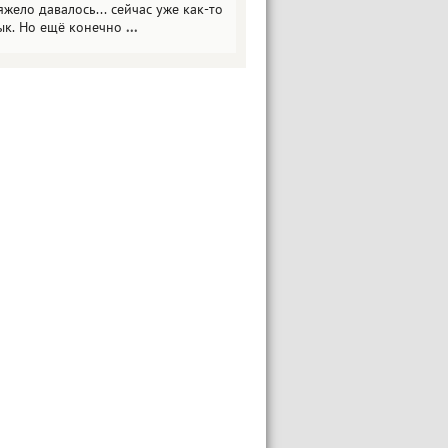
яжело давалось... сейчас уже как-то
ык. Но ещё конечно
...