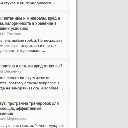
ом случае я ем периодически.
...
ы: витамины и минералы, вред и
за, калорийность и хранение в
шних условиях
стя Соскова
 очень люблю грибы. Но поскольку
мнезе был гастрит, ем их не так
, так как это довольно
...
полезна и есть ли вред от кинзы?
я Овсиенко
на просто по вкусу даже не
тся, поэтому с таким вопросом я
гда не заморачиваюсь. А вообще
...
аут: программа тренировок для
нающих, эффективные
жнения
иса Муравьева
чалу очень сложно. У меня мужу всё