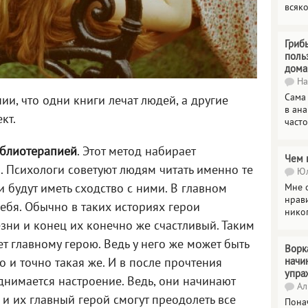
всяк
Гриб
поль
дома
На
Сама
ии, что одни книги лечат людей, а другие
в ана
кт.
часто
блиотерапией
. Этот метод набирает
Чем 
 Психологи советуют людям читать именно те
Юл
 будут иметь сходство с ними. В главном
Мне о
нрави
себя. Обычно в таких историях герои
нико
зни и конец их конечно же счастливый. Таким
т главному герою. Ведь у него же может быть
Ворк
начи
о и точно такая же. И в после прочтения
упра
днимается настроение. Ведь, они начинают
Ал
к и их главный герой смогут преодолеть все
Пона