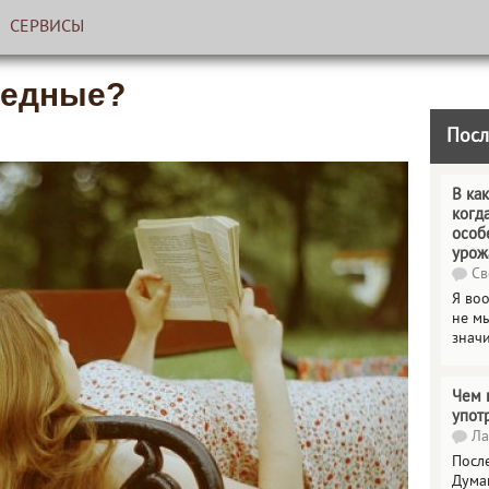
СЕРВИСЫ
редные?
Посл
В как
когд
особ
урож
Св
Я во
не мы
знач
Чем 
упот
Ла
Посл
Дума