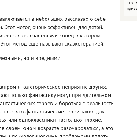
это т
.
прив
аключается в небольших рассказах о себе
. Этот метод очень эффективен для детей.
хологов это счастливый конец в котором
 Этот метод ещё называют сказкотерапией.
олезными, но и вредными.
жанром
и категорическое неприятие других.
ают только фантастику могут при длительном
антастических героев и бороться с реальность.
а того, что фантастические герои такие для
зья или одноклассники настолько плохие.
 в своем юном возрасте разочароваться, а это
иям и психологическими проблемами вплоть