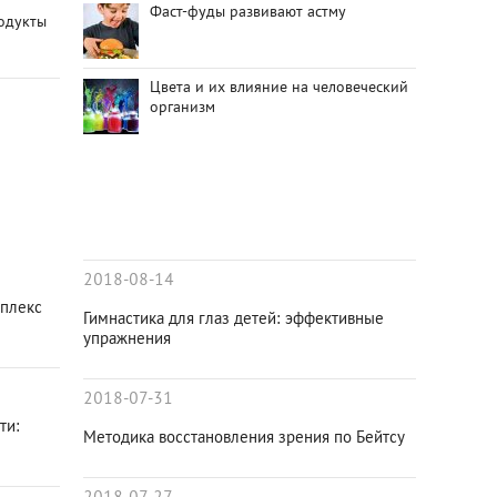
Фаст-фуды развивают астму
одукты
Цвета и их влияние на человеческий
организм
2018-08-14
мплекс
Гимнастика для глаз детей: эффективные
упражнения
2018-07-31
ти:
Методика восстановления зрения по Бейтсу