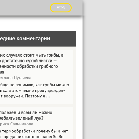
вход
едние комментарии
их случаях стоит мыть грибы, а
а достаточно сухой чистки —
енности обработки грибного
ая
етлана Пугачева
обще не понимаю, как грибы можно
ть...в этом плане предупреждён-
ит вооружён. Поэтому я
...
полезен и всем ли можно
реблять зеленый лук?
риса Сальникова
е термообработки почему бы и нет.
ю вреда никакого не нанесёт. Во