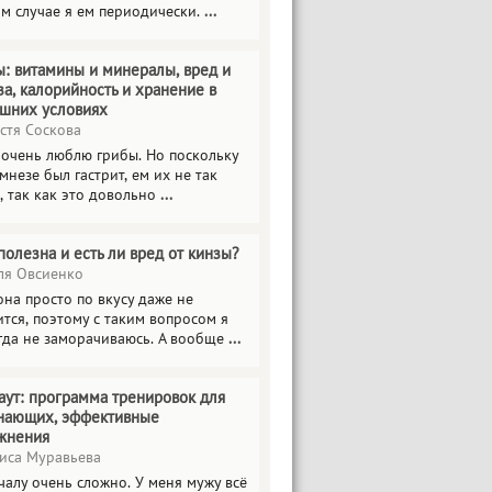
ом случае я ем периодически.
...
ы: витамины и минералы, вред и
за, калорийность и хранение в
шних условиях
стя Соскова
 очень люблю грибы. Но поскольку
мнезе был гастрит, ем их не так
, так как это довольно
...
полезна и есть ли вред от кинзы?
я Овсиенко
на просто по вкусу даже не
тся, поэтому с таким вопросом я
гда не заморачиваюсь. А вообще
...
аут: программа тренировок для
нающих, эффективные
жнения
иса Муравьева
чалу очень сложно. У меня мужу всё