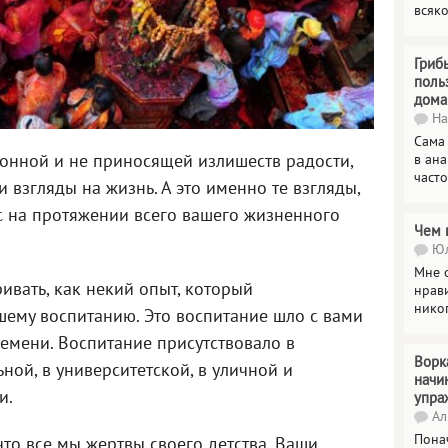
всяк
Гриб
поль
дома
На
Сама
тонной и не приносящей излишеств радости,
в ана
часто
и взгляды на жизнь. А это именно те взгляды,
с на протяжении всего вашего жизненного
Чем 
Юл
Мне о
вать, как некий опыт, который
нрави
нико
шему воспитанию. Это воспитание шло с вами
ремени. Воспитание присутствовало в
Ворк
ной, в университетской, в уличной и
начи
и.
упра
Ал
Пона
что все мы жертвы своего детства. Ваши