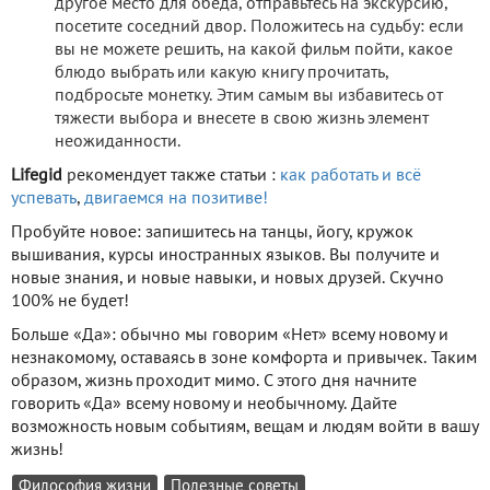
другое место для обеда, отправьтесь на экскурсию,
посетите соседний двор. Положитесь на судьбу: если
вы не можете решить, на какой фильм пойти, какое
блюдо выбрать или какую книгу прочитать,
подбросьте монетку. Этим самым вы избавитесь от
тяжести выбора и внесете в свою жизнь элемент
неожиданности.
Lifegid
рекомендует также статьи :
как работать и всё
успевать
,
двигаемся на позитиве!
Пробуйте новое: запишитесь на танцы, йогу, кружок
вышивания, курсы иностранных языков. Вы получите и
новые знания, и новые навыки, и новых друзей. Скучно
100% не будет!
Больше «Да»: обычно мы говорим «Нет» всему новому и
незнакомому, оставаясь в зоне комфорта и привычек. Таким
образом, жизнь проходит мимо. С этого дня начните
говорить «Да» всему новому и необычному. Дайте
возможность новым событиям, вещам и людям войти в вашу
жизнь!
Философия жизни
Полезные советы