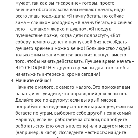
мучает, так как вы «искренне» готовы, просто
внешние обстоятельства вам мешают начать, надо
всего лишь подождать: «Я начну бегать, но сейчас
зима – слишком холодно», «Я начну бегать, но сейчас
лето – слишком жарко и душно», «Я поеду в
путешествие позже, когда дети подрастут», «Вот
соберу немного денег и начну свой бизнес». Ждать
лучшего времени можно вечно! Большинство людей
только этим и занимаются: всю жизнь ждут.. вместо
того, чтобы начать действовать. Лучшее время начать –
ЭТО СЕГОДНЯ! Нет другого времени для того, чтобы
начать жить интересно, кроме сегодня!
Начните сейчас!
Начните с малого, с самого малого. Это поможет вам
начать, и вы увидите, что оправданий для лени нет.
Делайте все по-другому: если вы ярый мясоед,
попробуйте на недельку стать вегетарианцем; если вы
бегаете по утрам, выберите себе другой незнакомый
маршрут; если вы работаете за столом, попробуйте
работать стоя (это очень полезно) или в другом месте
(например, в кафе). Исследуйте местность: найдите