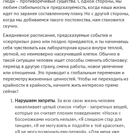
Люди – противоречивые существа. С одной стороны, мы
любим стабильность и предсказуемость, когда наша жизнь
идет по заранее составленному плану. Но с другой стороны,
когда мы добиваемся такого постоянства, нам становится
скучно.
Ежедневное расписание, предсказуемые события и
«сюрпризы» рано или поздно приедаются, и ты начинаешь
себя чувствовать как лабораторная крыса внутри теплой,
уютной, но неимоверно наскучившей клетки. Обычно в
такой ситуации человек ищет способы сменить обстановку:
переезд в другую страну, смена работы, новое увлечение
или отношения. Это приводит к глобальным переменам и
пересмотру жизненных ценностей. Чтобы не переходить из
крайности в крайность, начните жить интересно прямо
сейчас!
Нарушаем запреты
. За всю свою жизнь человек
накапливает целый список «табу» - запретных вещей,
которые он считает плохим поведением: «Носки с
босоножками носить нельзя», «Я слишком стар для
танцев», «Я не могу взять и подойти к той красотке»,
«Я не могу позвонить ему первой», «Для меня уже