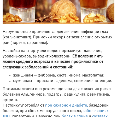
Наружно отвар применяется для лечения инфекции глаз
(конъюнктивит). Примочки ускоряют заживление открытых
ран (порезы, царапины).
Настойка на спирту или водке нормализует давление,
уровень сахара, выводит холестерин.
Её полезно пить
людям среднего возраста в качестве профилактики от
следующих заболеваний и состояний:
женщинам — фиброма, киста, миома, мастопатия;
мужчинам — простатит, аденома, снижение потенции.
Пожилым людям она рекомендована для снижения риска
болезней Альцгеймера, подагры, радикулита, ревматизма,
артрита.
Настойку употребляют
при сахарном диабете,
базедовой
болезни, при сбоях менструального цикла,
заболеваниях
ЖКТ,
гипертонии. Наружно при
болях в спине
и
суставах,