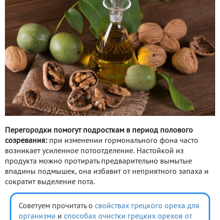
Перегородки помогут подросткам в период полового
созревания:
при изменении гормонального фона часто
возникает усиленное потоотделение. Настойкой из
продукта можно протирать предварительно вымытые
впадины подмышек, она избавит от неприятного запаха и
сократит выделение пота.
Советуем прочитать о
свойствах грецкого ореха для
организма
и
способах очистки грецких орехов от