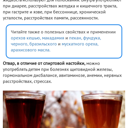
жидкость используют для полоскания. Внутрь употребляют
при диарее, расстройствах желудка и кишечного тракта,
при гастрите и язве, при бессоннице, хронической
усталости, расстройствах памяти, рассеянности.
Читайте также о полезных свойствах и применении
орехов кешью,
макадамия
и
пекан,
фундука,
черного,
бразильского
и
мускатного ореха,
арахисового масла.
Отвар, в отличие от спиртовой настойки,
можно
употреблять детям при болезнях щитовидной железы,
гормональном дисбалансе, авитаминозе, анемии, нервных
расстройствах, стрессах.