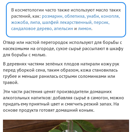
В косметологии часто также используют масло таких
растений, как:
розмарин,
облепиха,
унаби,
конопля,
жожоба,
липа,
шалфей лекарственный,
персик,
сандаловое дерево,
апельсин
и
лимон
.
Отвар или настой перегородок используют для борьбы с
насекомыми на огороде, сухое сырьё рассыпают в шкафу
для борьбы с молью.
В деревнях частями зелёных плодов натирали кожу рук
перед уборкой сена, таким образом, кожа становилась
грубее и меньше ранилась острыми соломинками или
травой.
Эти части растения ценят производители домашних
алкогольных напитков: добавляя сырьё в самогон, можно
придать ему приятный цвет и смягчить резкий запах. На
основе продукта готовят домашний коньяк.