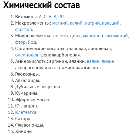
Химический состав
Витамины:
А,
С,
Е,
В,
РР
.
Макроэлементы:
магний,
калий,
натрий,
кальций,
фосфор
.
Микроэлементы:
железо,
цинк,
марганец,
алюминий,
фтор,
йод
.
Органические кислоты: галловая, линолевая,
олеиновая,
фенолкарбоновая.
Аминокислоты: аргинин, аланин,
валин,
лизин,
аспарагеновая и глютаминовая кислоты.
Глюкозиды.
Алкалоиды.
Дубильные вещества.
Кумарины.
Эфирные масла.
Югландин.
Клетчатка
.
Сахара.
Флавоноиды.
Хиноны.