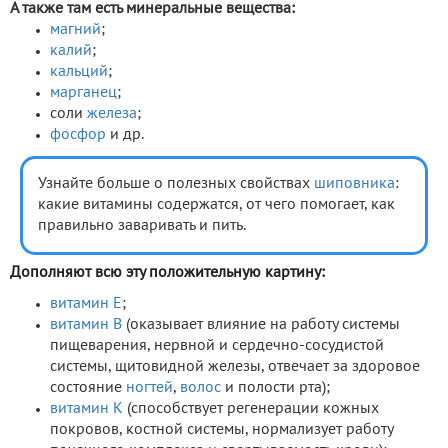
А также там есть
минеральные вещества
:
магний
;
калий
;
кальций
;
марганец
;
соли
железа
;
фосфор
и др.
Узнайте больше о полезных свойствах
шиповника
:
какие витамины содержатся, от чего помогает, как
правильно заваривать и пить.
Дополняют всю эту положительную картину:
витамин E
;
витамин B
(оказывает влияние на работу системы
пищеварения, нервной и сердечно-сосудистой
системы, щитовидной железы, отвечает за здоровое
состояние
ногтей
,
волос
и полости рта);
витамин K
(способствует регенерации кожных
покровов, костной системы, нормализует работу