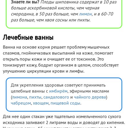
Знаете ли вы?
Плоды шиповника содержат в 10 раз
больше аскорбиновой кислоты, чем черная
смородина, в 50 раз больше, чем
лимон
, и в 60-70
раз больше, чем хвоя сосны или пихты.
Лечебные ванны
Ванна на основе корня решает проблему мышечных
спазмов, гнойничковых высыпаний на коже, помогает
открыть поры кожи и очищает ее от токсинов. Это
тонизирует кожу, бодрит организм в целом, способствует
улучшению циркуляции крови и лимфы.
Для укрепления здоровья советуют принимать
целебные ванны с
имбирём
, эфирными маслами
(
лимона
,
пихты
,
сандалового
и
чайного дерева
)
чабрецом
,
хвощем
,
пищевой соды
.
Для нее один стакан уже тщательно измельченного сухого
исходника заливают 2 литрами воды и доводят до кипения.