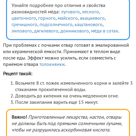
Узнайте подробнее про отличия и свойства
разновидностей мёда:
лугового
,
лесного
,
цветочного
,
горного
,
майского
,
акациевого
,
гречишного
,
подсолнечного
,
каштанового
,
липового
,
дягилевого
,
донникового
,
мёда в сотах
.
При проблемах с почками отвар готовят в эмалированной
или керамической емкости. Принимают в теплом виде
после еды. Эффект можно усилить, если совместить с
приемом отвара
толокнянки
.
Рецепт такой:
Возьмите 8 ст. ложек измельченного корня и залейте 3
стаканами прокипяченной воды.
Доводить до кипения на очень медленном огне.
После закипания варить еще 15 минут.
Важно!
Приготовленные лекарства, настои, отвары
не должны быть под прямыми солнечными лучами,
чтобы не разрушилась аскорбиновая кислота.