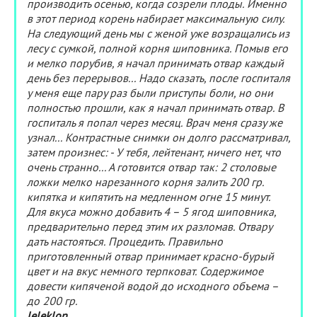
производить осенью, когда созрели плоды. Именно
в этот период корень набирает максимальную силу.
На следующий день мы с женой уже возращались из
лесу с сумкой, полной корня шиповника. Помыв его
и мелко порубив, я начал принимать отвар каждый
день без перерывов... Надо сказать, после госпиталя
у меня еще пару раз были приступы боли, но они
полностью прошли, как я начал принимать отвар. В
госпиталь я попал через месяц. Врач меня сразу же
узнал... Контрастные снимки он долго рассматривал,
затем произнес: - У тебя, лейтенант, ничего нет, что
очень странно... А готовится отвар так: 2 столовые
ложки мелко нарезанного корня залить 200 гр.
кипятка и кипятить на медленном огне 15 минут.
Для вкуса можно добавить 4 – 5 ягод шиповника,
предварительно перед этим их разломав. Отвару
дать настояться. Процедить. Правильно
приготовленный отвар принимает красно-бурый
цвет и на вкус немного терпковат. Содержимое
довести кипяченой водой до исходного объема –
до 200 гр.
leleklon