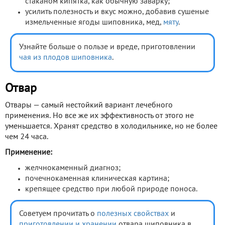
стаканом кипятка, как обычную заварку;
усилить полезность и вкус можно, добавив сушеные
измельченные ягоды шиповника, мед,
мяту
.
Узнайте больше о пользе и вреде, приготовлении
чая из плодов шиповника
.
Отвар
Отвары — самый нестойкий вариант лечебного
применения. Но все же их эффективность от этого не
уменьшается. Хранят средство в холодильнике, но не более
чем 24 часа.
Применение:
желчнокаменный диагноз;
почечнокаменная клиническая картина;
крепящее средство при любой природе поноса.
Советуем прочитать о
полезных свойствах
и
приготовлении и хранении
отвара шиповника в