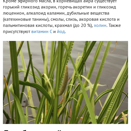
Кроме эфирного масла, в корневищах аира существует
горький гликозид акорин, горечь акоретин и гликозид
люценион, алкалоид каламин, дубильные вещества
(катехиновые танины), смолы, слизь, акоровая кислота и
пальмитиновая кислоты, крахмал (до 20 %),
холин
. Также
присутствуют
витамин С
и
йод
.