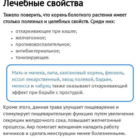
Лечебные свойства
Тяжело поверить, что корень болотного растения имеет
столько полезных и целебных свойств. Среди них:
отхаркивающее при кашле;
желчегонное;
противовоспалительное;
антибактериальное;
тонизирующее.
Мать-и-мачеха
,
липа
,
калгановый корень
,
фенхель
,
иссоп лекарственный
,
хвощ полевой
,
бадьян
,
мелисса
и
чабрец
также оказывают отхаркивающий
эффект при борьбе с простудой.
Кроме этого, данная трава улучшает пищеварение и
стимулирует пищеварительную функцию путем увеличения
секреции желудочного сока, повышает желчегонные
процессы. Аир помогает женщинам наладить работу
яичников и сделать менструации менее болезненными.