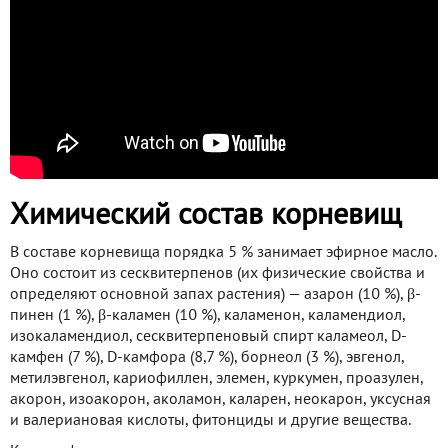
Химический состав корневищ
В составе корневища порядка 5 % занимает эфирное масло.
Оно состоит из сесквитерпенов (их физические свойства и
определяют основной запах растения) — азарон (10 %), β-
пинен (1 %), β-каламен (10 %), каламенон, каламендиол,
изокаламендиол, сесквитерпеновый спирт каламеол, D-
камфен (7 %), D-камфора (8,7 %), борнеол (3 %), эвгенол,
метилэвгенол, кариофиллен, элемен, куркумен, проазулен,
акорон, изоакорон, аколамон, каларен, неокарон, уксусная
и валериановая кислоты, фитонциды и другие вещества.