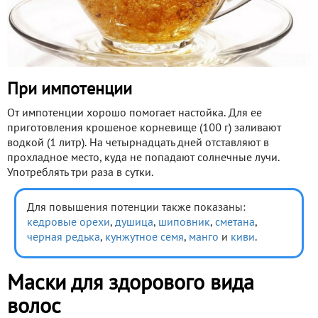
При импотенции
От импотенции хорошо помогает настойка. Для ее
приготовления крошеное корневище (100 г) заливают
водкой (1 литр). На четырнадцать дней отставляют в
прохладное место, куда не попадают солнечные лучи.
Употреблять три раза в сутки.
Для повышения потенции также показаны:
кедровые орехи
,
душица
,
шиповник
,
сметана
,
черная редька
,
кунжутное семя
,
манго
и
киви
.
Маски для здорового вида
волос