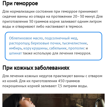
При геморрое
Для нормализации состояния при геморрое принимают
сидячие ванны из отвара на протяжении 20–30 минут. Для
приготовления 30 граммов корня заливают одним литром
воды и отваривают либо настаивают в термосе.
Облепиховое масло
,
подсолнечный мед
,
расторопшу
,
березовые почки
,
тысячелистник
,
имбирь
,
кору крушины
,
сабельник
,
прополис
и
шпинат
также использую для лечения геморроя.
При кожных заболеваниях
Для лечения кожных недугов практикуют ванны с отваром
из коней. Для их приготовления 450 граммов
покрошенных корней заливают 7,5 литрами воды.