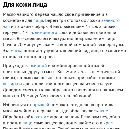
Для кожи лица
Масло чайного дерева нашло свое применение и в
косметике для
лица
. Берем три столовых ложки
зеленого
чая
и готовим чифирь. В него высыпаем 1 ст. л. хлопьев
геркулес, 1 ч. л.
лимонного
сока и добавляем две капли
масла. Все смешиваем и аккуратно покрываем им лицо.
Спустя 20 минут умываемся водой комнатной температуры.
Эта
маска
помогает улучшить внешний вид лица независимо
от типа кожного покрова.
При уходе за
жирной
и комбинированной кожей
приготовьте другую смесь. Возьмите 2 ч. л. косметической
глины, столько же овсяных хлопьев, три чайных ложки
кефира
и две капли эфирного вещества из мелалеуки.
Доводим смесь до кашеобразного состояния и покрываем
лицо на 15 минут. Умываемся теплой водой.
Избавиться от
прыщей
поможет ежедневная протирка
маслом чайного дерева зон, где образовались
акне
.
Обрабатывайте
кожу
с утра и на ночь. Если вам неудобно
втирать в
лицо
само вещество, подмешайте его в
крем
.