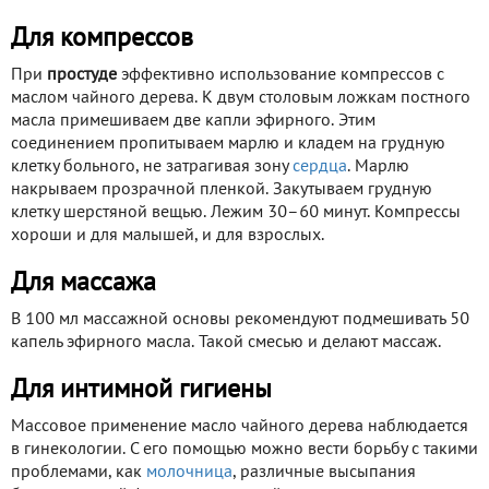
Для компрессов
При
простуде
эффективно использование компрессов с
маслом чайного дерева. К двум столовым ложкам постного
масла примешиваем две капли эфирного. Этим
соединением пропитываем марлю и кладем на грудную
клетку больного, не затрагивая зону
сердца
. Марлю
накрываем прозрачной пленкой. Закутываем грудную
клетку шерстяной вещью. Лежим 30–60 минут. Компрессы
хороши и для малышей, и для взрослых.
Для массажа
В 100 мл массажной основы рекомендуют подмешивать 50
капель эфирного масла. Такой смесью и делают массаж.
Для интимной гигиены
Массовое применение масло чайного дерева наблюдается
в гинекологии. С его помощью можно вести борьбу с такими
проблемами, как
молочница
, различные высыпания