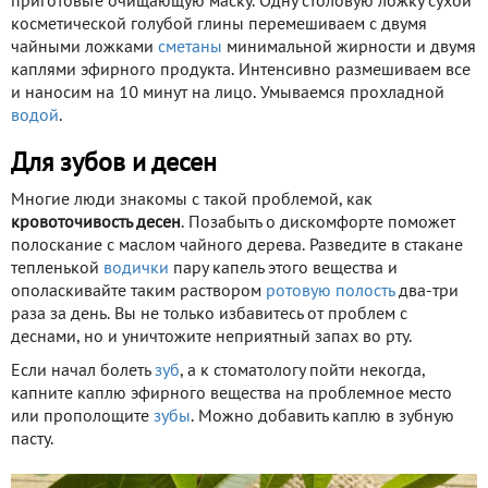
приготовьте очищающую маску. Одну столовую ложку сухой
косметической голубой глины перемешиваем с двумя
чайными ложками
сметаны
минимальной жирности и двумя
каплями эфирного продукта. Интенсивно размешиваем все
и наносим на 10 минут на лицо. Умываемся прохладной
водой
.
Для зубов и десен
Многие люди знакомы с такой проблемой, как
кровоточивость десен
. Позабыть о дискомфорте поможет
полоскание с маслом чайного дерева. Разведите в стакане
тепленькой
водички
пару капель этого вещества и
ополаскивайте таким раствором
ротовую полость
два-три
раза за день. Вы не только избавитесь от проблем с
деснами, но и уничтожите неприятный запах во рту.
Если начал болеть
зуб
, а к стоматологу пойти некогда,
капните каплю эфирного вещества на проблемное место
или прополощите
зубы
. Можно добавить каплю в зубную
пасту.