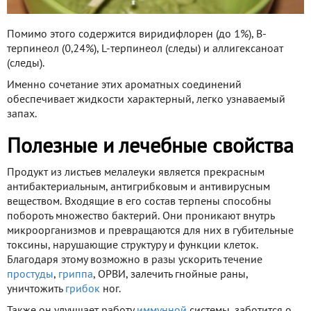
Помимо этого содержится виридифлорен (до 1%), В-
терпинеол (0,24%), L-терпинеол (следы) и аллигексаноат
(следы).
Именно сочетание этих ароматных соединений
обеспечивает жидкости характерный, легко узнаваемый
запах.
Полезные и лечебные свойства
Продукт из листьев мелалеуки является прекрасным
антибактериальным, антигрибковым и антивирусным
веществом. Входящие в его состав терпены способны
побороть множество бактерий. Они проникают внутрь
микроорганизмов и превращаются для них в губительные
токсины, нарушающие структуру и функции клеток.
Благодаря этому возможно в разы ускорить течение
простуды
,
гриппа
, ОРВИ, залечить гнойные раны,
уничтожить
грибок
ног.