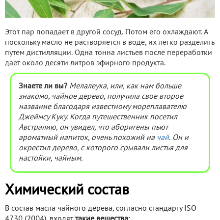
Этот пар попадает в другой сосуд. Потом его охлаждают. А
поскольку масло не растворяется в воде, их легко разделить
путем дистилляции. Одна тонна листьев после переработки
дает около десяти литров эфирного продукта.
Знаете ли вы?
Мелалеука, или, как нам больше
знакомо, чайное дерево, получила свое второе
название благодаря известному мореплавателю
Джеймсу Куку. Когда путешественник посетил
Австралию, он увидел, что аборигены пьют
ароматный напиток, очень похожий на
чай
. Он и
окрестил дерево, с которого срывали листья для
настойки, чайным.
Химический состав
В состав масла чайного дерева, согласно стандарту ISO
4730 (2004), входят
такие вещества
: