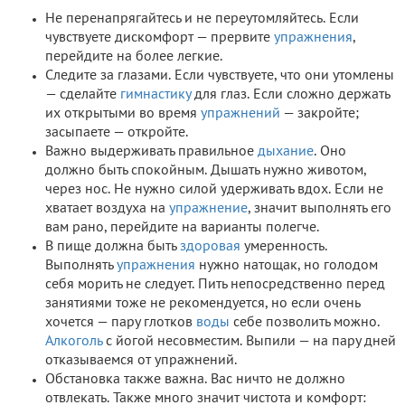
Не перенапрягайтесь и не переутомляйтесь. Если
чувствуете дискомфорт — прервите
упражнения
,
перейдите на более легкие.
Следите за глазами. Если чувствуете, что они утомлены
— сделайте
гимнастику
для глаз. Если сложно держать
их открытыми во время
упражнений
— закройте;
засыпаете — откройте.
Важно выдерживать правильное
дыхание
. Оно
должно быть спокойным. Дышать нужно животом,
через нос. Не нужно силой удерживать вдох. Если не
хватает воздуха на
упражнение
, значит выполнять его
вам рано, перейдите на варианты полегче.
В пище должна быть
здоровая
умеренность.
Выполнять
упражнения
нужно натощак, но голодом
себя морить не следует. Пить непосредственно перед
занятиями тоже не рекомендуется, но если очень
хочется — пару глотков
воды
себе позволить можно.
Алкоголь
с йогой несовместим. Выпили — на пару дней
отказываемся от упражнений.
Обстановка также важна. Вас ничто не должно
отвлекать. Также много значит чистота и комфорт: