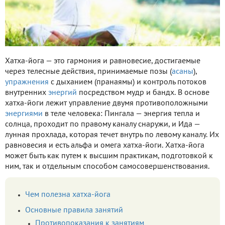
Хатха-йога — это гармония и равновесие, достигаемые
через телесные действия, принимаемые позы (
асаны
),
упражнения
с дыханием (пранаямы) и контроль потоков
внутренних
энергий
посредством мудр и бандх. В основе
хатха-йоги лежит управление двумя противоположными
энергиями
в теле человека: Пингала — энергия тепла и
солнца, проходит по правому каналу снаружи, и Ида —
лунная прохлада, которая течет внутрь по левому каналу. Их
равновесия и есть альфа и омега хатха-йоги. Хатха-йога
может быть как путем к высшим практикам, подготовкой к
ним, так и отдельным способом самосовершенствования.
Чем полезна хатха-йога
Основные правила занятий
Противопоказания к занятиям