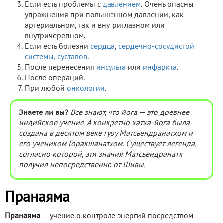
Если есть проблемы с
давлением
. Очень опасны
упражнения при повышенном давлении, как
артериальном, так и внутриглазном или
внутричерепном.
Если есть болезни
сердца
,
сердечно-сосудистой
системы,
суставов
.
После перенесения
инсульта
или
инфаркта
.
После операций.
При любой
онкологии
.
Знаете ли вы?
Все знают, что йога — это древнее
индийское учение. А конкретно хатха-йога была
создана в десятом веке гуру Матсьендранатхом и
его учеником Горакшанатхом. Существует легенда,
согласно которой, эти знания Матсьендранатх
получил непосредственно от Шивы.
Пранаяма
Пранаяма
— учение о контроле энергий посредством