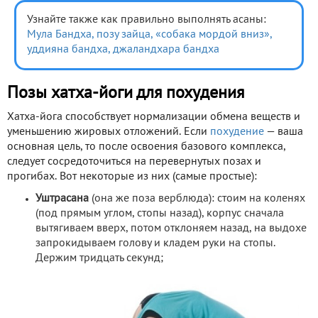
Узнайте также как правильно выполнять асаны:
Мула Бандха,
позу зайца,
«собака мордой вниз»,
уддияна бандха,
джаландхара бандха
Позы хатха-йоги для похудения
Хатха-йога способствует нормализации обмена веществ и
уменьшению жировых отложений. Если
похудение
— ваша
основная цель, то после освоения базового комплекса,
следует сосредоточиться на перевернутых позах и
прогибах. Вот некоторые из них (самые простые):
Уштрасана
(она же поза верблюда): стоим на коленях
(под прямым углом, стопы назад), корпус сначала
вытягиваем вверх, потом отклоняем назад, на выдохе
запрокидываем голову и кладем руки на стопы.
Держим тридцать секунд;