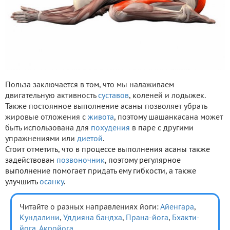
Польза заключается в том, что мы налаживаем
двигательную активность
суставов
, коленей и лодыжек.
Также постоянное выполнение асаны позволяет убрать
жировые отложения с
живота
, поэтому шашанкасана может
быть использована для
похудения
в паре с другими
упражнениями или
диетой
.
Стоит отметить, что в процессе выполнения асаны также
задействован
позвоночник
, поэтому регулярное
выполнение помогает придать ему гибкости, а также
улучшить
осанку
.
Читайте о разных направлениях йоги:
Айенгара
,
Кундалини
,
Уддияна бандха
,
Прана-йога
,
Бхакти-
йога
,
Акройога
.