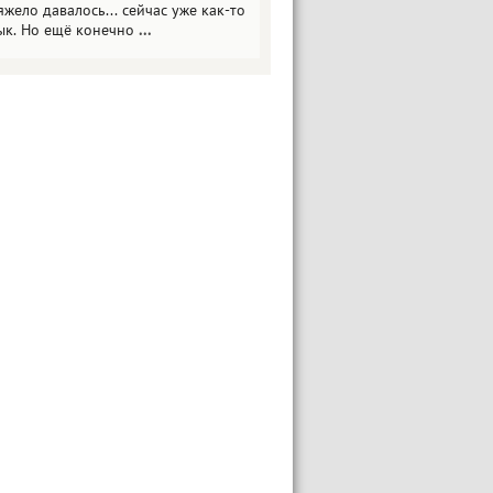
яжело давалось... сейчас уже как-то
ык. Но ещё конечно
...