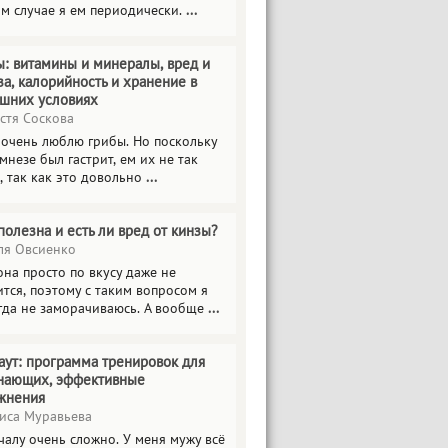
ом случае я ем периодически.
...
ы: витамины и минералы, вред и
за, калорийность и хранение в
шних условиях
стя Соскова
 очень люблю грибы. Но поскольку
мнезе был гастрит, ем их не так
, так как это довольно
...
полезна и есть ли вред от кинзы?
я Овсиенко
на просто по вкусу даже не
тся, поэтому с таким вопросом я
гда не заморачиваюсь. А вообще
...
аут: программа тренировок для
нающих, эффективные
жнения
иса Муравьева
чалу очень сложно. У меня мужу всё