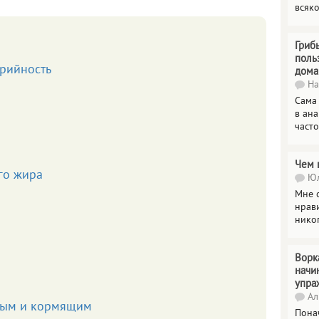
всяк
Гриб
поль
орийность
дома
На
Сама
в ана
часто
Чем 
го жира
Юл
Мне о
нрави
нико
Ворк
начи
упра
Ал
ным и кормящим
Пона