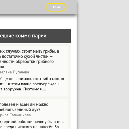
вход
едние комментарии
их случаях стоит мыть грибы, а
а достаточно сухой чистки —
енности обработки грибного
ая
етлана Пугачева
обще не понимаю, как грибы можно
ть...в этом плане предупреждён-
ит вооружён. Поэтому я
...
полезен и всем ли можно
реблять зеленый лук?
риса Сальникова
е термообработки почему бы и нет.
ю вреда никакого не нанесёт. Во