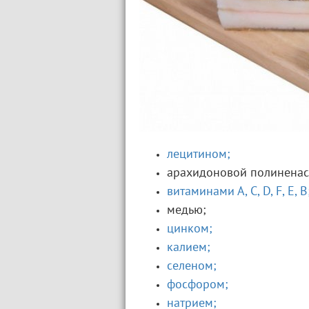
лецитином;
арахидоновой полинена
витаминами А,
С,
D,
F,
Е,
В
медью;
цинком;
калием;
селеном;
фосфором;
натрием;