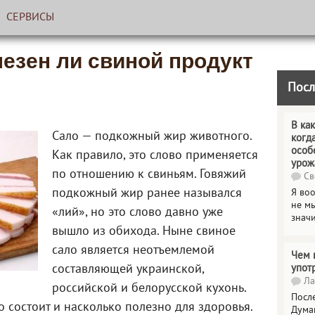
СЕРВИСЫ
лезен ли свиной продукт
Посл
В как
Сало — подкожный жир животного.
когд
особ
Как правило, это слово применяется
урож
по отношению к свиньям. Говяжий
Св
подкожный жир ранее назывался
Я во
не мы
«лий», но это слово давно уже
знач
вышло из обихода. Ныне свиное
сало является неотъемлемой
Чем 
составляющей украинской,
упот
Ла
российской и белорусской кухонь.
Посл
о состоит и насколько полезно для здоровья.
Дума