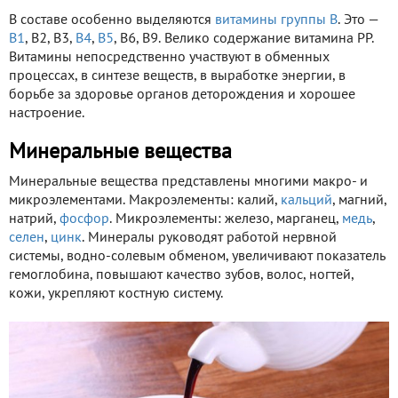
В составе особенно выделяются
витамины группы В
. Это —
В1
, В2, В3,
В4
,
В5
, В6, В9. Велико содержание витамина РР.
Витамины непосредственно участвуют в обменных
процессах, в синтезе веществ, в выработке энергии, в
борьбе за здоровье органов деторождения и хорошее
настроение.
Минеральные вещества
Минеральные вещества представлены многими макро- и
микроэлементами. Макроэлементы: калий,
кальций
, магний,
натрий,
фосфор
. Микроэлементы: железо, марганец,
медь
,
селен
,
цинк
. Минералы руководят работой нервной
системы, водно-солевым обменом, увеличивают показатель
гемоглобина, повышают качество зубов, волос, ногтей,
кожи, укрепляют костную систему.