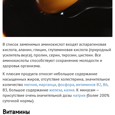
В список заменимых аминокислот входят аспарагиновая
кислота, аланин, глицин, глутаминовая кислота (природный
усилитель вкуса), пролин, серин, тирозин, цистеин. Все
аминокислоты способствуют сохранению молодости и
здоровья организма.
К плюсам продукта относят небольшое содержание
насыщенных жиров, отсутствие холестерина, значительное
количество
магния
,
марганца
,
фосфора
,
витаминов В2
,
В6
,
В3, большое содержание
железа
,
калия
. К минусам —
присутствие очень значительной дозы
натрия
(более 200%
суточной нормы).
Витамины