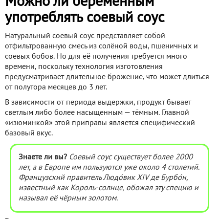
Можно ли беременным
употреблять соевый соус
Натуральный соевый соус представляет собой
отфильтрованную смесь из солёной воды, пшеничных и
соевых бобов. Но для её получения требуется много
времени, поскольку технология изготовления
предусматривает длительное брожение, что может длиться
от полутора месяцев до 3 лет.
В зависимости от периода выдержки, продукт бывает
светлым либо более насыщенным — тёмным. Главной
«изюминкой» этой приправы является специфический
базовый вкус.
Знаете ли вы?
Соевый соус существует более 2000
лет, а в Европе им пользуются уже около 4 столетий.
Французский правитель Людо́вик XIV де Бурбо́н,
известный как Король-солнце, обожал эту специю и
называл её чёрным золотом.