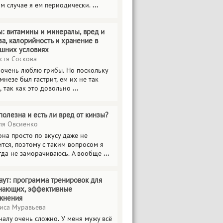
ом случае я ем периодически.
...
ы: витамины и минералы, вред и
за, калорийность и хранение в
шних условиях
стя Соскова
 очень люблю грибы. Но поскольку
мнезе был гастрит, ем их не так
, так как это довольно
...
полезна и есть ли вред от кинзы?
я Овсиенко
на просто по вкусу даже не
тся, поэтому с таким вопросом я
гда не заморачиваюсь. А вообще
...
аут: программа тренировок для
нающих, эффективные
жнения
иса Муравьева
чалу очень сложно. У меня мужу всё