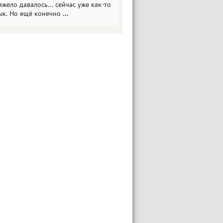
яжело давалось... сейчас уже как-то
ык. Но ещё конечно
...