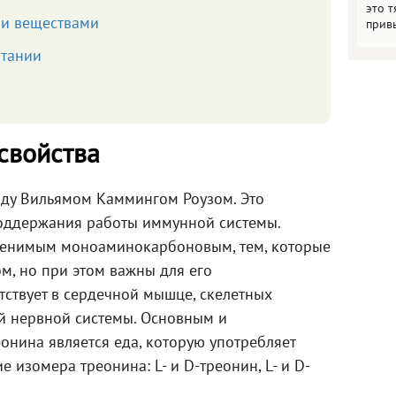
это т
ми веществами
прив
итании
свойства
оду Вильямом Каммингом Роузом. Это
оддержания работы иммунной системы.
аменимым моноаминокарбоновым, тем, которые
м, но при этом важны для его
тствует в сердечной мышце, скелетных
й нервной системы. Основным и
онина является еда, которую употребляет
е изомера треонина: L- и D-треонин, L- и D-