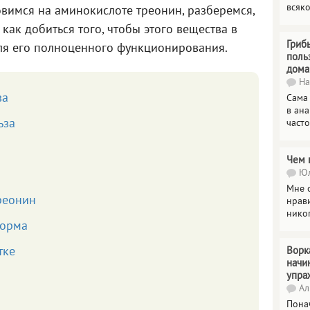
всяк
вимся на аминокислоте треонин, разберемся,
 как добиться того, чтобы этого вещества в
Гриб
ля его полноценного функционирования.
поль
дома
На
ва
Сама
в ана
ьза
часто
Чем 
Юл
Мне о
реонин
нрави
нико
норма
тке
Ворк
начи
упра
Ал
Пона