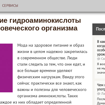
СЕРВИСЫ
ние гидроаминокислоты
ловеческого организма
Посл
В как
Мода на здоровое питание и образ
когд
особ
жизни в целом надежно закрепилась
урож
в современном обществе. Люди
Св
стали следить за тем, что они едят, и
Я во
не мы
все больше времени уделяют
знач
физическим нагрузкам. Ввиду этого
сейчас практически все знают, как
Чем 
важны и полезны для человеческого
упот
Ла
организма аминокислоты. Таких
Посл
каждое из них обладает определенной
Дума