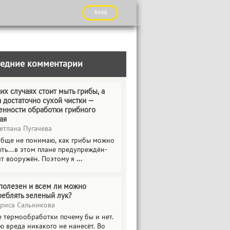
вход
едние комментарии
их случаях стоит мыть грибы, а
а достаточно сухой чистки —
енности обработки грибного
ая
етлана Пугачева
обще не понимаю, как грибы можно
ть...в этом плане предупреждён-
ит вооружён. Поэтому я
...
полезен и всем ли можно
реблять зеленый лук?
риса Сальникова
е термообработки почему бы и нет.
ю вреда никакого не нанесёт. Во