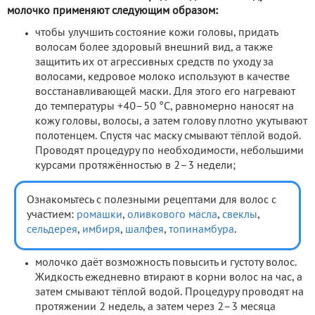
молочко применяют следующим образом:
чтобы улучшить состояние кожи головы, придать
волосам более здоровый внешний вид, а также
защитить их от агрессивных средств по уходу за
волосами, кедровое молоко используют в качестве
восстанавливающей маски. Для этого его нагревают
до температуры +40–50 °С, равномерно наносят на
кожу головы, волосы, а затем голову плотно укутывают
полотенцем. Спустя час маску смывают тёплой водой.
Проводят процедуру по необходимости, небольшими
курсами протяжённостью в 2–3 недели;
Ознакомьтесь с полезными рецептами для волос с
участием:
ромашки
,
оливкового масла
,
свеклы
,
сельдерея
,
имбиря
,
шалфея
,
топинамбура
.
молочко даёт возможность повысить и густоту волос.
Жидкость ежедневно втирают в корни волос на час, а
затем смывают тёплой водой. Процедуру проводят на
протяжении 2 недель, а затем через 2–3 месяца