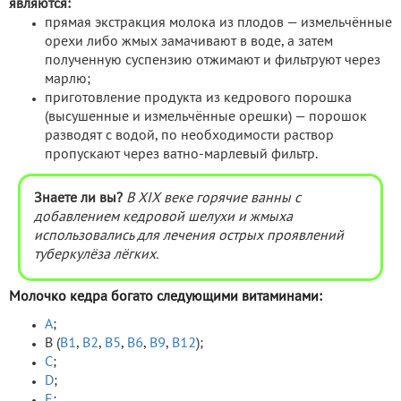
являются:
прямая экстракция молока из плодов — измельчённые
орехи либо жмых замачивают в воде, а затем
полученную суспензию отжимают и фильтруют через
марлю;
приготовление продукта из кедрового порошка
(высушенные и измельчённые орешки) — порошок
разводят с водой, по необходимости раствор
пропускают через ватно-марлевый фильтр.
Знаете ли вы?
В XIX веке горячие ванны с
добавлением кедровой шелухи и жмыха
использовались для лечения острых проявлений
туберкулёза лёгких.
Молочко кедра богато следующими витаминами:
А
;
В (
В1
,
В2
,
В5
,
В6
,
В9
,
В12
);
С
;
D
;
Е
;