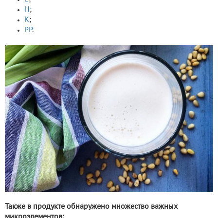
Н
;
К
;
РР
.
Также в продукте обнаружено множество важных
микроэлементов: