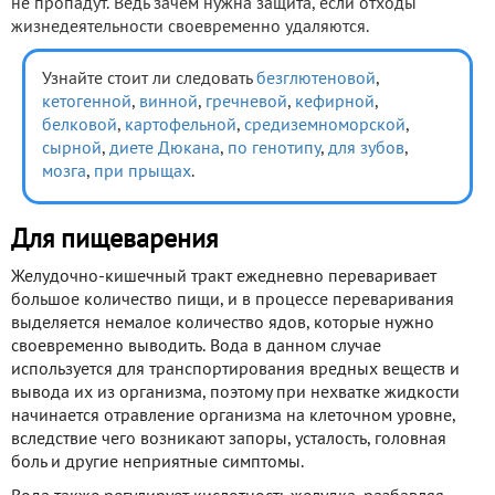
не пропадут. Ведь зачем нужна защита, если отходы
жизнедеятельности своевременно удаляются.
Узнайте стоит ли следовать
безглютеновой
,
кетогенной
,
винной
,
гречневой
,
кефирной
,
белковой
,
картофельной
,
средиземноморской
,
сырной
,
диете Дюкана
,
по генотипу
,
для зубов
,
мозга
,
при прыщах
.
Для пищеварения
Желудочно-кишечный тракт ежедневно переваривает
большое количество пищи, и в процессе переваривания
выделяется немалое количество ядов, которые нужно
своевременно выводить. Вода в данном случае
используется для транспортирования вредных веществ и
вывода их из организма, поэтому при нехватке жидкости
начинается отравление организма на клеточном уровне,
вследствие чего возникают запоры, усталость, головная
боль и другие неприятные симптомы.