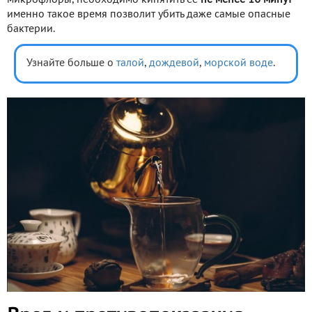
микрофлоры, необходимо кипятить ее
не менее 10 минут
—
именно такое время позволит убить даже самые опасные
бактерии.
Узнайте больше о
талой
,
дождевой
,
морской воде
.