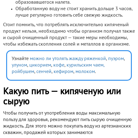
образовавшегося налета.
Обработанную воду не стоит хранить дольше 3 часов,
лучше регулярно готовить себе свежую жидкость.
Стоит помнить, что потреблять исключительно кипяченый
продукт нельзя, необходимо чтобы организм получал также
и сырой очищенный продукт — такие меры необходимы,
чтобы избежать скопления солей и металлов в организме.
Узнайте
можно ли утолять жажду ряженкой
,
пуэром
,
улуном
,
цикорием
,
кофе
,
курильским чаем,
ройбушем
,
сенчей
,
кефиром
,
молоком
.
Какую пить — кипяченую или
сырую
Чтобы получить от употребления воды максимальную
пользу для здоровья, рекомендуют пить сырую очищенную
жидкость. Для этого можно покупать воду из артезианских
скважин, продажей которых занимаются