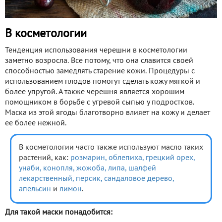
В косметологии
Тенденция использования черешни в косметологии
заметно возросла. Все потому, что она славится своей
способностью замедлять старение кожи. Процедуры с
использованием плодов помогут сделать кожу мягкой и
более упругой. А также черешня является хорошим
помощником в борьбе с угревой сыпью у подростков.
Маска из этой ягоды благотворно влияет на кожу и делает
ее более нежной.
В косметологии часто также используют масло таких
растений, как:
розмарин,
облепиха,
грецкий орех,
унаби,
конопля,
жожоба,
липа,
шалфей
лекарственный,
персик,
сандаловое дерево,
апельсин
и
лимон
.
Для такой маски понадобится: