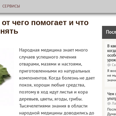
СЕРВИСЫ
 от чего помогает и что
енять
Посл
В как
Народная медицина знает много
когд
особ
случаев успешного лечения
урож
отварами, мазями и настоями,
Св
приготовленными из натуральных
Я во
не мы
компонентов. Когда болезнь не дает
знач
покоя, хороши любые средства,
поэтому в ход идут листья и кора
Чем 
деревьев, цветы, ягоды, грибы.
упот
Ла
Тысячелетиями знания в области
Посл
народной медицины доводились до
Дума