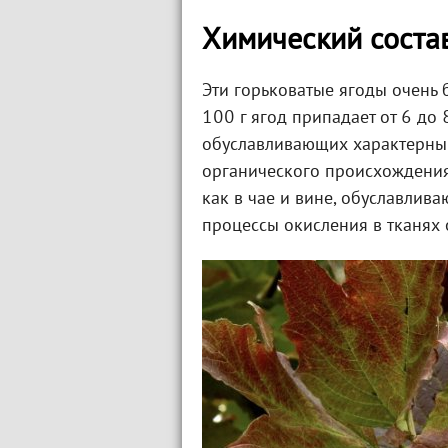
Химический соста
Эти горьковатые ягоды очень
100 г ягод припадает от 6 до 
обуславливающих характерный
органического происхождения
как в чае и вине, обуславлив
процессы окисления в тканях 