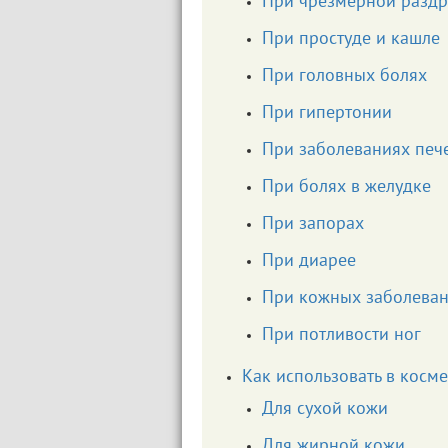
При чрезмерной раздр
При простуде и кашле
При головных болях
При гипертонии
При заболеваниях печ
При болях в желудке
При запорах
При диарее
При кожных заболева
При потливости ног
Как использовать в косм
Для сухой кожи
Для жирной кожи