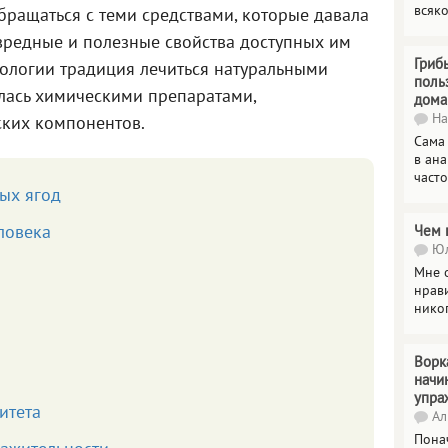
всяк
бращаться с теми средствами, которые давала
вредные и полезные свойства доступных им
Гриб
кологии традиция лечиться натуральными
поль
лась химическими препаратами,
дома
На
ских компонентов.
Сама
в ана
часто
ых ягод
ловека
Чем 
Юл
Мне о
нрави
нико
Ворк
начи
упра
итета
Ал
Пона