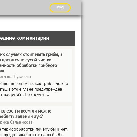
вход
едние комментарии
их случаях стоит мыть грибы, а
а достаточно сухой чистки —
енности обработки грибного
ая
етлана Пугачева
обще не понимаю, как грибы можно
ть...в этом плане предупреждён-
ит вооружён. Поэтому я
...
полезен и всем ли можно
реблять зеленый лук?
риса Сальникова
е термообработки почему бы и нет.
ю вреда никакого не нанесёт. Во