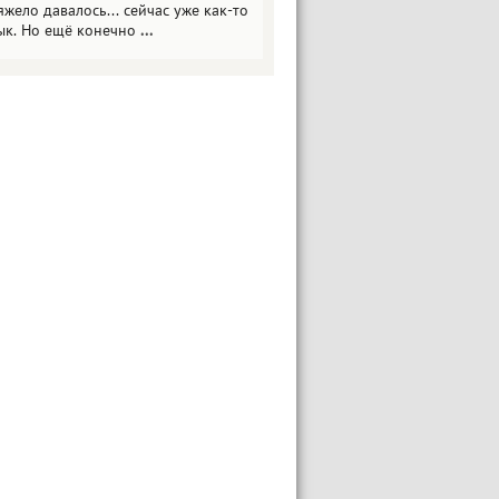
яжело давалось... сейчас уже как-то
ык. Но ещё конечно
...