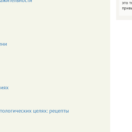
ажительности
это т
прив
ени
ниях
етологических целях: рецепты