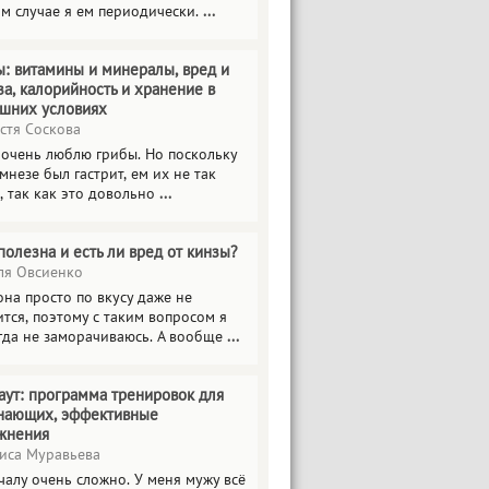
ом случае я ем периодически.
...
ы: витамины и минералы, вред и
за, калорийность и хранение в
шних условиях
стя Соскова
 очень люблю грибы. Но поскольку
мнезе был гастрит, ем их не так
, так как это довольно
...
полезна и есть ли вред от кинзы?
я Овсиенко
на просто по вкусу даже не
тся, поэтому с таким вопросом я
гда не заморачиваюсь. А вообще
...
аут: программа тренировок для
нающих, эффективные
жнения
иса Муравьева
чалу очень сложно. У меня мужу всё