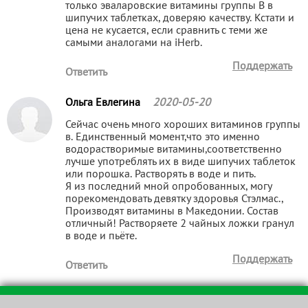
только эваларовские витамины группы B в
шипучих таблетках, доверяю качеству. Кстати и
цена не кусается, если сравнить с теми же
самыми аналогами на iHerb.
Поддержать
Ответить
Ольга Евлегина
2020-05-20
Сейчас очень много хороших витаминов группы
в. Единственный момент,что это именно
водорастворимые витамины,соответственно
лучше употреблять их в виде шипучих таблеток
или порошка. Растворять в воде и пить.
Я из последний мной опробованных, могу
порекомендовать девятку здоровья Стэлмас.,
Производят витамины в Македонии. Состав
отличный! Растворяете 2 чайных ложки гранул
в воде и пьёте.
Поддержать
Ответить