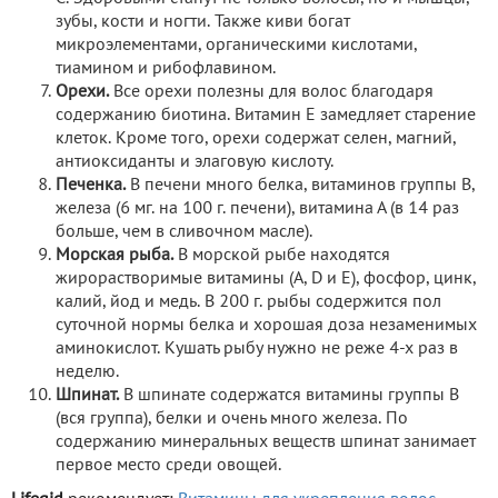
зубы, кости и ногти. Также киви богат
микроэлементами, органическими кислотами,
тиамином и рибофлавином.
Орехи.
Все орехи полезны для волос благодаря
содержанию биотина. Витамин Е замедляет старение
клеток. Кроме того, орехи содержат селен, магний,
антиоксиданты и элаговую кислоту.
Печенка.
В печени много белка, витаминов группы В,
железа (6 мг. на 100 г. печени), витамина А (в 14 раз
больше, чем в сливочном масле).
Морская рыба.
В морской рыбе находятся
жирорастворимые витамины (А, D и Е), фосфор, цинк,
калий, йод и медь. В 200 г. рыбы содержится пол
суточной нормы белка и хорошая доза незаменимых
аминокислот. Кушать рыбу нужно не реже 4-х раз в
неделю.
Шпинат.
В шпинате содержатся витамины группы В
(вся группа), белки и очень много железа. По
содержанию минеральных веществ шпинат занимает
первое место среди овощей.