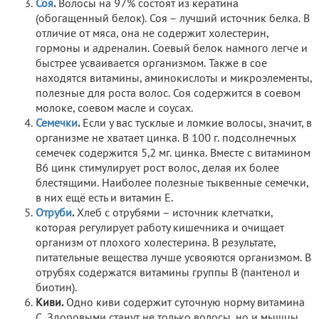
Соя
.
Волосы на 97% состоят из кератина
(обогащенный белок). Соя – лучший источник белка. В
отличие от мяса, она не содержит холестерин,
гормоны и адреналин. Соевый белок намного легче и
быстрее усваивается организмом. Также в сое
находятся витамины, аминокислоты и микроэлементы,
полезные для роста волос. Соя содержится в соевом
молоке, соевом масле и соусах.
Семечки
.
Если у вас тусклые и ломкие волосы, значит, в
организме не хватает цинка. В 100 г. подсолнечных
семечек содержится 5,2 мг. цинка. Вместе с витамином
В6 цинк стимулирует рост волос, делая их более
блестящими. Наиболее полезные тыквенные семечки,
в них ещё есть и витамин Е.
Отруби
.
Хлеб с отрубями – источник клетчатки,
которая регулирует работу кишечника и очищает
организм от плохого холестерина. В результате,
питательные вещества лучше усвояются организмом. В
отрубях содержатся витамины группы В (пантенол и
биотин).
Киви.
Одно киви содержит суточную норму витамина
С. Здоровыми станут не только волосы, но и мышцы,