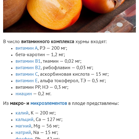
В число
витаминного комплекса
хурмы входят:
витамин А
, РЭ — 200 мг;
бета-каротин — 1,2 мг;
витамин В1
, тиамин — 0,02 мг;
витамин В2
, рибофлавин — 0,03 мг;
витамин C
, аскорбиновая кислота — 15 мг;
витамин Е
, альфа токоферол, ТЭ — 0,5 мг;
витамин РР, НЭ — 0,3 мг;
ниацин
— 0,2 мг.
Из
макро- и
микроэлементов
в плоде представлены:
калий
, K — 200 мг;
кальций
, Ca — 127 мг;
магний
, Mg — 56 мг;
натрий
, Na — 15 мг;