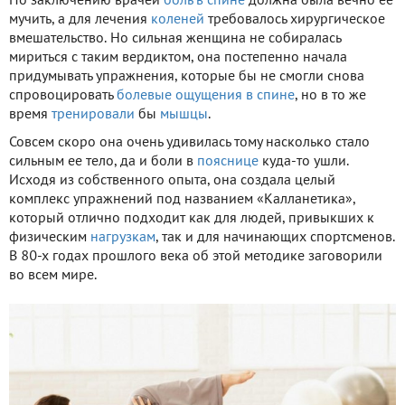
По заключению врачей
боль в спине
должна была вечно ее
мучить, а для лечения
коленей
требовалось хирургическое
вмешательство. Но сильная женщина не собиралась
мириться с таким вердиктом, она постепенно начала
придумывать упражнения, которые бы не смогли снова
спровоцировать
болевые ощущения в спине
, но в то же
время
тренировали
бы
мышцы
.
Совсем скоро она очень удивилась тому насколько стало
сильным ее тело, да и боли в
пояснице
куда-то ушли.
Исходя из собственного опыта, она создала целый
комплекс упражнений под названием «Калланетика»,
который отлично подходит как для людей, привыкших к
физическим
нагрузкам
, так и для начинающих спортсменов.
В 80-х годах прошлого века об этой методике заговорили
во всем мире.