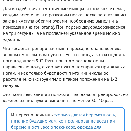
проделываем со второй ногой и рукой.
Для воздействия на ягодичные мышцы встаем возле стула,
сводим вместе ноги и разводим носки, после чего взявшись
за спинку стула обеими руками необходимо выполнить
приседания (в три этапа). При первых двух задерживаемся
на три секунды, а на последнем указанное время можно
удвоить.
Что касается тренировки мышц пресса, то она наверняка
знакома многим: вам нужно лечь на спину, а затем поднять
ноги под углом 90°. Руки при этом расположены
параллельно полу, а корпус нужно постараться притянуть к
ногам, и как только будет достигнуто минимальное
расстояние, фиксируем тело в таком положении на 1-2
минуты.
Этот комплекс занятий подходит для начала тренировок, но
каждое из них нужно выполнять не менее 30-40 раз.
Интересно почитать
сколько длится беременность
,
питание будущих мам
,
контролирование веса при
беременности
,
все о токсикозе
,
одежда для