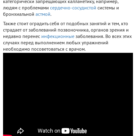
категорически запрещающих калланетику, например,
людям с проблемами
сердечно-сосудистой
системы и
бронхиальной
астмой
.
Также стоит оградить себя от подобных занятий и тем, кто
страдает от заболеваний позвоночника, органов зрения и
недавно перенес
инфекционные
заболевания. Во всех этих
случаях перед выполнением любых упражнений
необходимо посоветоваться с врачом.