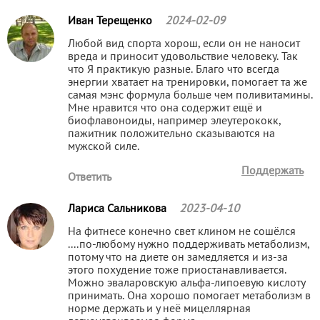
Иван Терещенко
2024-02-09
Любой вид спорта хорош, если он не наносит
вреда и приносит удовольствие человеку. Так
что Я практикую разные. Благо что всегда
энергии хватает на тренировки, помогает та же
самая мэнс формула больше чем поливитамины.
Мне нравится что она содержит ещё и
биофлавоноиды, например элеутерококк,
пажитник положительно сказываются на
мужской силе.
Поддержать
Ответить
Лариса Сальникова
2023-04-10
На фитнесе конечно свет клином не сошёлся
....по-любому нужно поддерживать метаболизм,
потому что на диете он замедляется и из-за
этого похудение тоже приостанавливается.
Можно эваларовскую альфа-липоевую кислоту
принимать. Она хорошо помогает метаболизм в
норме держать и у неё мицеллярная