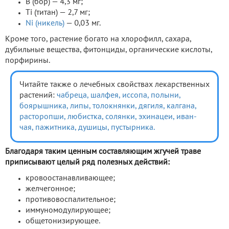
B (бор) — 4,3 мг;
Ti (титан) — 2,7 мг;
Ni (никель)
— 0,03 мг.
Кроме того, растение богато на хлорофилл, сахара,
дубильные вещества, фитонциды, органические кислоты,
порфирины.
Читайте также о лечебных свойствах лекарственных
растений:
чабреца,
шалфея,
иссопа,
полыни,
боярышника,
липы,
толокнянки,
дягиля,
калгана,
расторопши,
любистка,
солянки,
эхинацеи,
иван-
чая,
пажитника,
душицы,
пустырника.
Благодаря таким ценным составляющим жгучей траве
приписывают целый ряд полезных действий:
кровоостанавливающее;
желчегонное;
противовоспалительное;
иммуномодулирующее;
общетонизирующее.