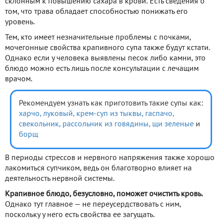
склонным к повышению сахара в крови. Есть сведения о
том, что трава обладает способностью понижать его
уровень.
Тем, кто имеет незначительные проблемы с почками,
мочегонные свойства крапивного супа также будут кстати.
Однако если у человека выявлены песок либо камни, это
блюдо можно есть лишь после консультации с лечащим
врачом.
Рекомендуем узнать как приготовить такие супы как:
харчо,
луковый,
крем-суп из тыквы,
гаспачо,
свекольник,
рассольник из говядины,
щи зеленые
и
борщ
В периоды стрессов и нервного напряжения также хорошо
лакомиться супчиком, ведь он благотворно влияет на
деятельность нервной системы.
Крапивное блюдо, безусловно, поможет очистить кровь.
Однако тут главное — не переусердствовать с ним,
поскольку у него есть свойства ее загущать.