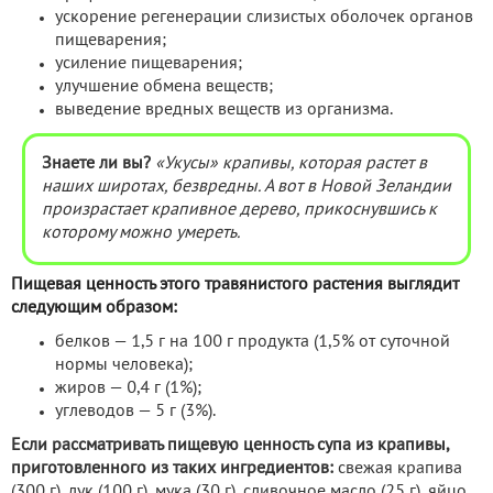
ускорение регенерации слизистых оболочек органов
пищеварения;
усиление пищеварения;
улучшение обмена веществ;
выведение вредных веществ из организма.
Знаете ли вы?
«Укусы» крапивы, которая растет в
наших широтах, безвредны. А вот в Новой Зеландии
произрастает крапивное дерево, прикоснувшись к
которому можно умереть.
Пищевая ценность этого травянистого растения выглядит
следующим образом:
белков — 1,5 г на 100 г продукта (1,5% от суточной
нормы человека);
жиров — 0,4 г (1%);
углеводов — 5 г (3%).
Если рассматривать пищевую ценность супа из крапивы,
приготовленного из таких ингредиентов:
свежая крапива
(300 г), лук (100 г), мука (30 г), сливочное масло (25 г), яйцо