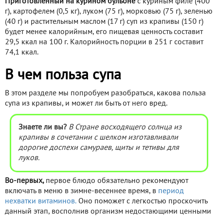
Приготовленный на курином бульоне
с куриным филе (400
г), картофелем (0,5 кг), луком (75 г), морковью (75 г), зеленью
(40 г) и растительным маслом (17 г) суп из крапивы (150 г)
будет менее калорийным, его пищевая ценность составит
29,5 ккал на 100 г. Калорийность порции в 251 г составит
74,1 ккал.
В чем польза супа
В этом разделе мы попробуем разобраться, какова польза
супа из крапивы, и может ли быть от него вред.
Знаете ли вы?
В Стране восходящего солнца из
крапивы в сочетании с шелком изготавливали
дорогие доспехи самураев, щиты и тетивы для
луков.
Во-первых,
первое блюдо обязательно рекомендуют
включать в меню в зимне-весеннее время, в
период
нехватки витаминов.
Оно поможет с легкостью проскочить
данный этап, восполнив организм недостающими ценными