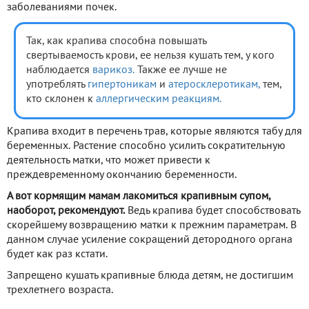
заболеваниями почек.
Так, как крапива способна повышать
свертываемость крови, ее нельзя кушать тем, у кого
наблюдается
варикоз.
Также ее лучше не
употреблять
гипертоникам
и
атеросклеротикам,
тем,
кто склонен к
аллергическим реакциям.
Крапива входит в перечень трав, которые являются табу для
беременных. Растение способно усилить сократительную
деятельность матки, что может привести к
преждевременному окончанию беременности.
А вот кормящим мамам лакомиться крапивным супом,
наоборот, рекомендуют.
Ведь крапива будет способствовать
скорейшему возвращению матки к прежним параметрам. В
данном случае усиление сокращений детородного органа
будет как раз кстати.
Запрещено кушать крапивные блюда детям, не достигшим
трехлетнего возраста.