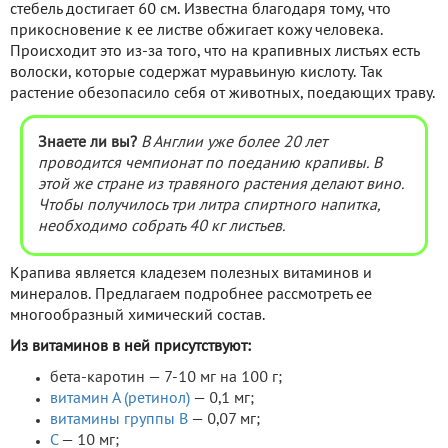
стебель достигает 60 см. Известна благодаря тому, что
прикосновение к ее листве обжигает кожу человека.
Происходит это из-за того, что на крапивных листьях есть
волоски, которые содержат муравьиную кислоту. Так
растение обезопасило себя от животных, поедающих траву.
Знаете ли вы?
В Англии уже более 20 лет
проводится чемпионат по поеданию крапивы. В
этой же стране из травяного растения делают вино.
Чтобы получилось три литра спиртного напитка,
необходимо собрать 40 кг листьев.
Крапива является кладезем полезных витаминов и
минералов. Предлагаем подробнее рассмотреть ее
многообразный химический состав.
Из витаминов в ней присутствуют:
бета-каротин — 7-10 мг на 100 г;
витамин А (ретинол)
— 0,1 мг;
витамины группы В
— 0,07 мг;
С
— 10 мг;