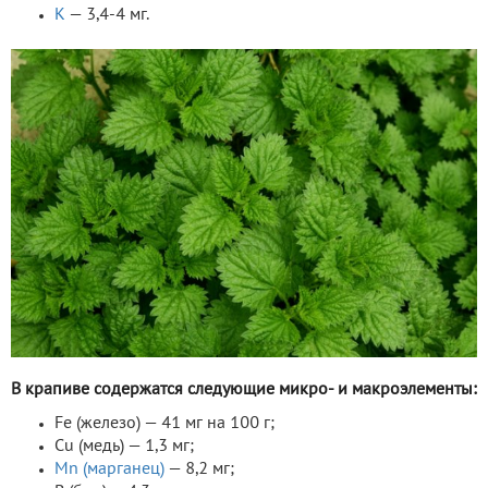
К
— 3,4-4 мг.
В крапиве содержатся следующие микро- и макроэлементы:
Fe (железо) — 41 мг на 100 г;
Cu (медь) — 1,3 мг;
Mn (марганец)
— 8,2 мг;