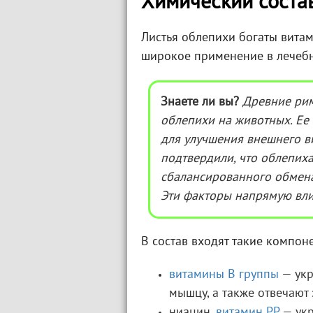
Химический соста
Листья облепихи богаты витам
широкое применение в лечебн
Знаете ли вы?
Древние рим
облепихи на животных. Ее 
для улучшения внешнего в
подтвердили, что облепих
сбалансированного обмена
Эти факторы напрямую влия
В состав входят такие компон
витамины В группы
— укр
мышцу, а также отвечают
ниацин,
витамин РР
— укр