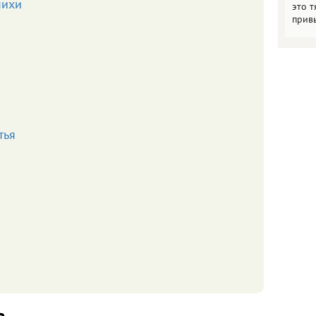
пихи
это т
прив
тья