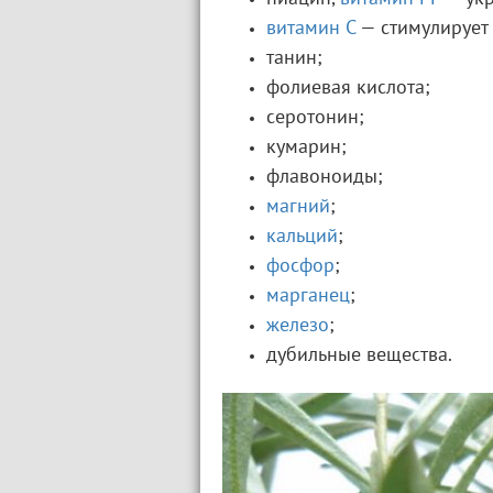
витамин С
— стимулирует
танин;
фолиевая кислота;
серотонин;
кумарин;
флавоноиды;
магний
;
кальций
;
фосфор
;
марганец
;
железо
;
дубильные вещества.