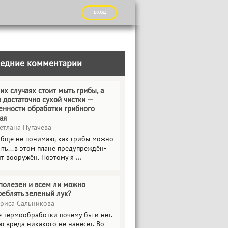
вход
едние комментарии
их случаях стоит мыть грибы, а
а достаточно сухой чистки —
енности обработки грибного
ая
етлана Пугачева
обще не понимаю, как грибы можно
ть...в этом плане предупреждён-
ит вооружён. Поэтому я
...
полезен и всем ли можно
реблять зеленый лук?
риса Сальникова
е термообработки почему бы и нет.
ю вреда никакого не нанесёт. Во