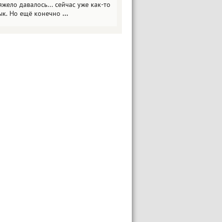
яжело давалось... сейчас уже как-то
ык. Но ещё конечно
...