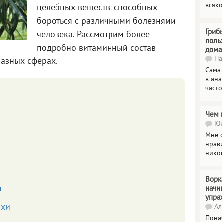
всяк
целебных веществ, способных
бороться с различными болезнями
Гриб
человека. Рассмотрим более
поль
подробно витаминный состав
дома
На
разных сферах.
Сама
в ана
часто
Чем 
Юл
Мне о
нрави
нико
Ворк
я
начи
упра
ихи
Ал
Пона