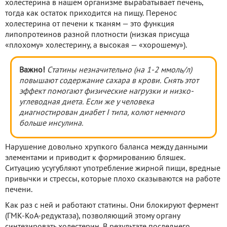
холестерина в нашем организме вырабатывает печень,
тогда как остаток приходится на пищу. Перенос
холестерина от печени к тканям — это функция
липопротеинов разной плотности (низкая присуща
«плохому» холестерину, а высокая — «хорошему»).
Важно!
Cтатины незначительно (на 1-2 ммоль/л)
повышают содержание сахара в крови. Снять этот
эффект помогают физические нагрузки и низко-
углеводная диета. Если же у человека
диагностирован диабет I типа, колют немного
больше инсулина.
Нарушение довольно хрупкого баланса между данными
элементами и приводит к формированию бляшек.
Ситуацию усугубляют употребление жирной пищи, вредные
привычки и стрессы, которые плохо сказываются на работе
печени.
Как раз с ней и работают статины. Они блокируют фермент
(ГМК-КоА-редуктаза), позволяющий этому органу
синтезировать холестерин. В результате последнего