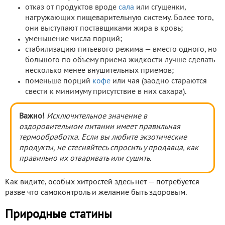
отказ от продуктов вроде
сала
или сгущенки,
нагружающих пищеварительную систему. Более того,
они выступают поставщиками жира в кровь;
уменьшение числа порций;
стабилизацию питьевого режима — вместо одного, но
большого по объему приема жидкости лучше сделать
несколько менее внушительных приемов;
поменьше порций
кофе
или чая (заодно стараются
свести к минимуму присутствие в них сахара).
Важно!
Исключительное значение в
оздоровительном питании имеет правильная
термообработка. Если вы любите экзотические
продукты, не стесняйтесь спросить у продавца, как
правильно их отваривать или сушить.
Как видите, особых хитростей здесь нет — потребуется
разве что самоконтроль и желание быть здоровым.
Природные статины