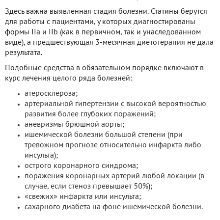
Здесь важна выявленная стадия болезни. Статины берутся
для работы с пациентами, у которых диагностированы
формы IIa и IIb (как в первичном, так и унаследованном
виде), а предшествующая 3-месячная диетотерапия не дала
результата.
Подобные средства в обязательном порядке включают в
курс лечения целого ряда болезней:
атеросклероза;
артериальной гипертензии с высокой вероятностью
развития более глубоких поражений;
аневризмы брюшной аорты;
ишемической болезни большой степени (при
тревожном прогнозе относительно инфаркта либо
инсульта);
острого коронарного синдрома;
поражения коронарных артерий любой локации (в
случае, если стеноз превышает 50%);
«свежих» инфаркта или инсульта;
сахарного диабета на фоне ишемической болезни.